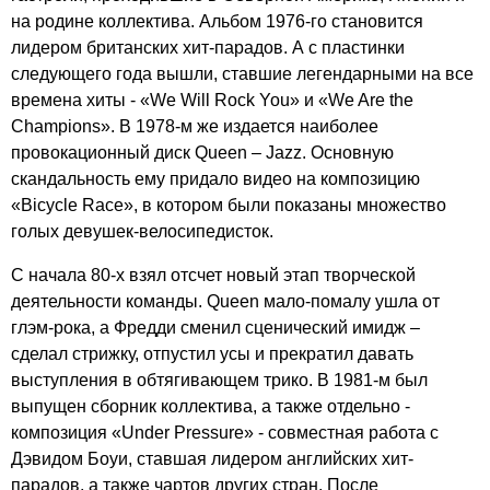
на родине коллектива. Альбом 1976-го становится
лидером британских хит-парадов. А с пластинки
следующего года вышли, ставшие легендарными на все
времена хиты - «
We
Will
Rock
You
» и «
We
Are
the
Champions
». В 1978-м же издается наиболее
провокационный диск
Queen
–
Jazz
. Основную
скандальность ему придало видео на композицию
«
Bicycle
Race
», в котором были показаны множество
голых девушек-велосипедисток.
С начала 80-х взял отсчет новый этап творческой
деятельности команды.
Queen
мало-помалу ушла от
глэм-рока, а Фредди сменил сценический имидж –
сделал стрижку, отпустил усы и прекратил давать
выступления в обтягивающем трико. В 1981-м был
выпущен сборник коллектива, а также отдельно -
композиция «
Under
Pressure
» - совместная работа с
Дэвидом Боуи, ставшая лидером английских хит-
парадов, а также чартов других стран. После