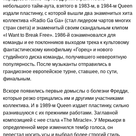
небольшого тайм-аута, взятого в 1983-м, в 1984-м
Queen
издали пластинку, с которой вышли два знаменитых хита
коллектива «
Radio
Ga
Ga
» (стал лидером чартов многих
стран света) и знаменитый своим скандальным клипом
«
I
Want
to
Break
Free
». 1986-й ознаменовался для
команды и ее поклонников выходом трека к культовому
фантастическому кинофильму «Горец» и нового
студийного диска команды, получившего невероятную
популярность. После музыканты отправились в
грандиозное европейское турне, ставшее, по сути,
финальным.
Вскоре появились первые домыслы о болезни Фредди,
которые резко отрицались им и другими участниками
коллектива. И в 1989-м
Queen
издает пластинку, сильно
разнившуюся с их прежними работами. Заглавной
композицией с нее стала «
The
Miracle
». У Меркьюри в
определенной мере изменился тембр голоса, он
перестал носить усы и выбрал более строгий стиль