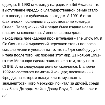
одежды. В 1990-м команду наградили «
Brit
Awards
» - то
выступление Фредди с благодарственной речью стало
его последним публичным выходом. А 1991-й стал
фактически последним в существование команды
Queen
. Перед кончиной Фредди была издана новая
пластинка коллектива. Именно на этом диске
находилась легендарная пронзительная «
The
Show
Must
Go
On
» - в ней лирический персонаж ставит вопрос о
смысле жизни и уповает на то, что найдет свободу души
и тела после того, как покинет этот мир. 21 ноября 1991-
го сам Меркьюри сделал заявление о том, что у него –
СПИД. А на следующий день он скончался. В апреле
1992-го состоялся памятный концерт, посвященный
Фредди, на котором выст
y
пили те музыканты-
знаменитости, кого Меркьюри почитал за друзей, среди
них были Джордж Майкл, Дэвид Боуи, Энни Леннокс и
др.