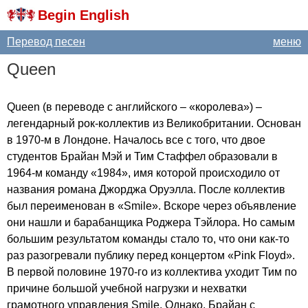
Begin English
Перевод песен
меню
Queen
Queen
(в переводе с английского – «королева») –
легендарный рок-коллектив из Великобритании. Основан
в 1970-м в Лондоне. Началось все с того, что двое
студентов Брайан Мэй и Тим Стаффел образовали в
1964-м команду «1984», имя которой происходило от
названия романа Джорджа Оруэлла. После коллектив
был переименован в «
Smile
». Вскоре через объявление
они нашли и барабанщика Роджера Тэйлора. Но самым
большим результатом команды стало то, что они как-то
раз разогревали публику перед концертом «
Pink
Floyd
».
В первой половине 1970-го из коллектива уходит Тим по
причине большой учебной нагрузки и нехватки
грамотного управления
Smile
. Однако, Брайан с