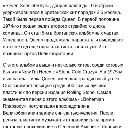
«
Seven
Seas
of
Rhye
», добравшаяся до 10-й строки
удерживавшаяся в британских хит-парадах 2,5 месяца.
Такой была первая победа
Queen
. В первой половине
1974-го прошел релиз второго студийного диска
команды. Он стал 5-м в британских альбомных чартах.
Успешность
Queen
продолжала нарастать, и вышедшая
в тот же год еще одна пластинка заняла уже 2-ю
позицию чартов Великобритании.
С этого альбома вышли несколько хитов, среди которых
были и «
Now
I'm
Here
» с «
Stone
Cold
Crazy
». А в 1975-м
вышла пластинка
Queen
, имевшая грандиозный успех.
Она занимает позицию среди 500 самых лучших
пластинок по версии издания
Rolling
Stone
. Самая
знаменитая песня с этого альбома - «
Bohemian
Rhapsody
», получившая впоследствии в
Великобритании звание сингла тысячелетия. После
релиза пластинки музыканты отправились на промо-
гастроли, проходившие в Северной Америке, Японии и