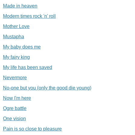
Made in heaven
Modern times rock 'n' roll
Mother Love
Mustapha
My baby does me
My fairy king
My life has been saved
Nevermore
No-one but you (only the good die young)
Now I'm here
Ogre battle
One vision
Pain is so close to pleasure