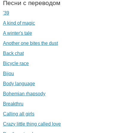
Песни с переводом
'39
A kind of magic
A winter's tale
Another one bites the dust
Back chat
Bicycle race
Bijou
Body language
Bohemian rhapsody
Breakthru
Calling all girls
Crazy little thing called love