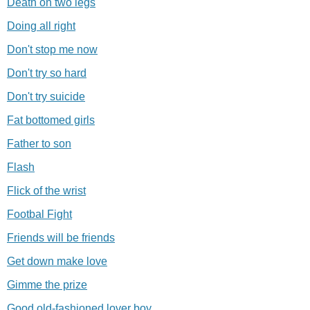
Death on two legs
Doing all right
Don't stop me now
Don't try so hard
Don't try suicide
Fat bottomed girls
Father to son
Flash
Flick of the wrist
Footbal Fight
Friends will be friends
Get down make love
Gimme the prize
Good old-fashioned lover boy