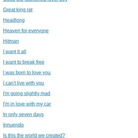
Great king rat
Headlong
Heaven for evеryone
Hitman
I want it all
I want to break free
I was born to love you
I сan't live with you
I'm going slightly mad
I'm in love with my car
In only seven days
Innuendo
Is this the world we created?