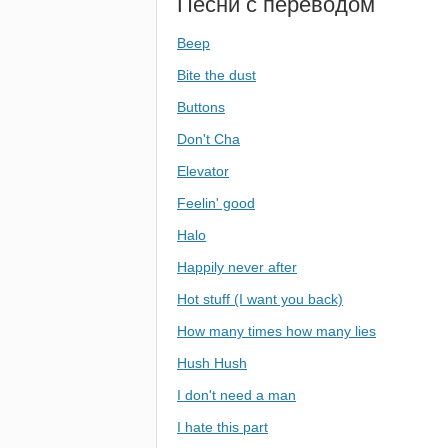
Песни с переводом
Beep
Bite the dust
Buttons
Don't Cha
Elevator
Feelin' good
Halo
Happily never after
Hot stuff (I want you back)
How many times how many lies
Hush Hush
I don't need a man
I hate this part