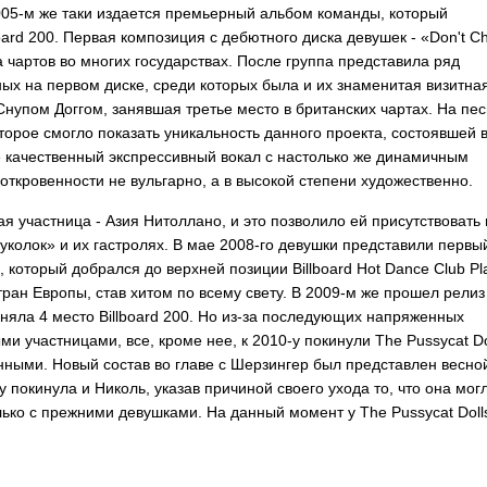
2005-м же таки издается премьерный альбом команды, который
oard
200. Первая композиция с дебютного диска девушек - «
Don't
C
а чартов во многих государствах. После группа представила ряд
х на первом диске, среди которых была и их знаменитая визитна
Снупом Доггом, занявшая третье место в британских чартах. На пе
орое смогло показать уникальность данного проекта, состоявшей 
е качественный экспрессивный вокал с настолько же динамичным
откровенности не вульгарно, а в высокой степени художественно.
ая участница - Азия Нитоллано, и это позволило ей присутствовать 
уколок» и их гастролях. В мае 2008-го девушки представили первы
ка, который добрался до верхней позиции
Billboard
Hot
Dance
Club
Pl
тран Европы, став хитом по всему свету. В 2009-м же прошел релиз
аняла 4 место
Billboard
200. Но из-за последующих напряженных
ми участницами, все, кроме нее, к 2010-у покинули
The
Pussycat
Do
ными. Новый состав во главе с Шерзингер был представлен весно
у покинула и Николь, указав причиной своего ухода то, что она мог
олько с прежними девушками. На данный момент у
The
Pussycat
Doll