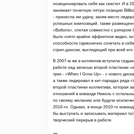
позиционировать себя как секстет. И в 
занимает почетную пятую позицию
Billb
- принесла им удачу, заняв место лидер
успешных композиций, также размещенны
«
Buttons
», спетая совместно с рэпером 
было снято крайне эффектное видео, кот
способности гармонично сочетать в себ
стрип-дэнсом, выглядящий при всей его 
В 2007-м же в коллектив вступила седьм
работе над записью второй пластинки «к
трек - «
When
I
Grow
Up
» - с нового дис
а также лидировал в хит-парадах ряда с
второй пластинки коллектива, которая з
отношений в команде Николь с остальны
по своему желанию или будучи исключен
2010-го. Однако, в конце 2010-го команд
бы выступать и записывать материал т
творческий перерыв в работе.