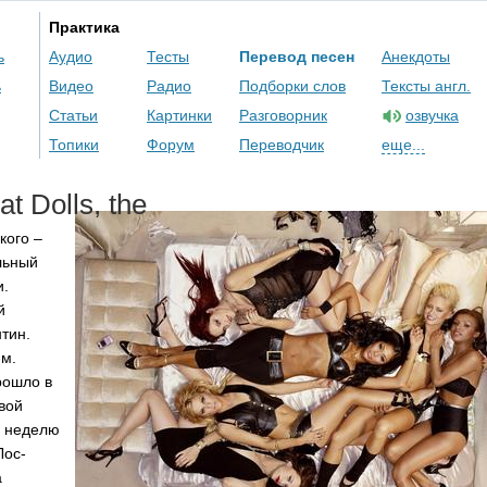
Практика
ь
Аудио
Тесты
Перевод песен
Анекдоты
ь
Видео
Радио
Подборки слов
Тексты англ.
Статьи
Картинки
Разговорник
озвучка
Топики
Форум
Переводчик
еще...
at
Dolls
,
the
кого –
льный
и.
й
тин.
-м.
рошло в
вой
в неделю
Лос-
а