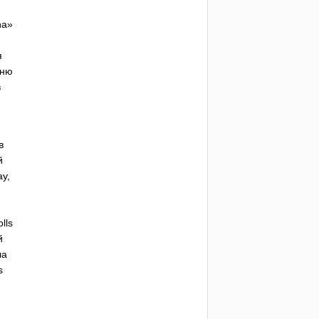
ha
»
я
сню
в
в
й
ay
,
lls
й
ла
s