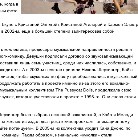
, когда в
ны фото
и
Вкупе с Кристиной Эпплгэйт, Кристиной Агилерой и Кармен Элект
в 2002-м, еще в большей степени заинтересовав собой
ь коллектива, продюсеры музыкальной направленности решили
 поп-команду. Девушки подписали договор со звукозаписывающей
оставили лишь семь участниц, среди них числилась, собственно, и
ководителя. А в 2003-м в состав приняли Николь Шерзингер, Кайю
листок, чтобы «куколки» по факту преобразовались в музыкальный
родолжать работать в проекте именно из-за этого его вокально-
 музыкальным коллективом
The
Pussycat
Dolls
, продолжила свою
евушек, которые участвовали в проекте с 1995-го. Они снова стали
ерзингер была выбрана основной вокалисткой, а Кайа и Мелоди
4-м коллектив издал два трека к кинопроектам - анимационному
те потанцуем». В 2005-м из коллектива уходит Кайа Джонс, по
команды. Таким образом, изначально «куколки» стали