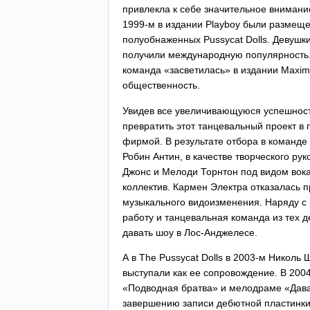
привлекла к себе значительное внимание
1999-м в издании
Playboy
были размеще
полуобнаженных
Pussycat
Dolls
. Девушк
получили международную популярность. 
команда «засветилась» в издании
Maxim
общественность.
Увидев все увеличивающуюся успешност
превратить этот танцевальный проект в
фирмой. В результате отбора в команде 
Робин Антин, в качестве творческого ру
Джонс и Мелоди Торнтон под видом вока
коллектив. Кармен Электра отказалась п
музыкального видоизменения. Наряду с
работу и танцевальная команда из тех д
давать шоу в Лос-Анджелесе.
А в
The
Pussycat
Dolls
в 2003-м Николь Ш
выступали как ее сопровождение. В 200
«Подводная братва» и мелодраме «Давай
завершению записи дебютной пластинки 