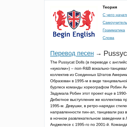
Теория
С чего начат
Самоучител
Грамматика
Слова
Pussyc
Перевод песен
→
The
Pussycat
Dolls
(в переводе с английс
«куколки») – поп-
R
&
B
вокально-танцева
коллектив из Соединных Штатов Америк
Образован в 1995-м в виде танцевально
бурлеск команды хореографом Робин Ан
Задумала Робин этот проект еще в 1990
Дебютное выступление же коллектива п
1995-м. Девушки, в ретро-нарядах стиле
направленности пин-ап, танцевали раз 
в ночном развлекательном заведении в 
Анджелесе с 1995-го по 2001-й. Команд