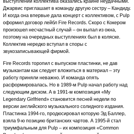
выступлений коллектива оказались крайне неудачными.
Джарвис приглашает в команду другую сестру – Кандиду.
И когда она впервые дала концерт с коллективом, с
Pulp
оформил договор лейбл
Fire
Records
. Скоро с Кокером
произошел несчастный случай – он выпал из окна,
поэтому на очередных выступлениях был в коляске.
Коллектив нередко вступал в споры с
звукозаписывающей фирмой.
Fire
Records
торопил с выпуском пластинки, не дав
музыкантам как следует вложиться в материал – эту
работу приняли неважно. И команда опять
расформировалась. Но в 1989-м
Pulp
начал работу над
следующим диском. А в 1991-м композиция «
My
Legendary
Girlfriend
» становится песней недели по
версии английского музыкального солидного издания.
Пластинка 1994-го, продюсировал которую Эд Баллер,
взяла 9-ю позицию британских чартов. А 1995-й стал
триумфальным для
Pulp
– их композиция «
Common