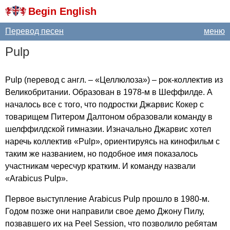
Begin English
Перевод песен
меню
Pulp
Pulp
(перевод с англ. – «Целлюлоза») – рок-коллектив из
Великобритании. Образован в 1978-м в Шеффилде. А
началось все с того, что подростки Джарвис Кокер с
товарищем Питером Далтоном образовали команду в
шелффилдской гимназии. Изначально Джарвис хотел
наречь коллектив «
Pulp
», ориентируясь на кинофильм с
таким же названием, но подобное имя показалось
участникам чересчур кратким. И команду назвали
«
Arabicus
Pulp
».
Первое выступление
Arabicus
Pulp
прошло в 1980-м.
Годом позже они направили свое демо Джону Пилу,
позвавшего их на
Peel
Session
, что позволило ребятам