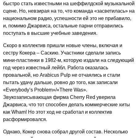
быстро стать известными на шеффилдской музыкальной
сцене. Но, невзирая на то, что команда «засветилась» на
национальном радио, успешности ей это не прибавило,
и, помимо Джарвиса, остальные парни отправились
поступать в высшие учебные заведения.
Скоро в коллектив пришли новые члены, включая и
сестру Кокера – Саскию. Участники сделали запись
мини-пластинки в 1982-м, которую издали на следующий
год через известный лейбл. Работа оказалась
провальной, но
Arabicus
Pulp
не отчаялись и стали
пытать удачу дальше, ровно до того, как записали
«
Everybody
’
s
Problem
»/«
There
Was
».
Звукозаписывающая фирма
Cherry
Red
уверила
Джарвиса, что тот способен делать коммерческие хиты
как
Wham
! Но этот ход не сработал и коллектив
расформировался.
Однако, Кокер снова собрал другой состав. Несколько