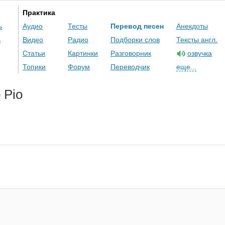
Практика
ь
Аудио
Тесты
Перевод песен
Анекдоты
ь
Видео
Радио
Подборки слов
Тексты англ.
Статьи
Картинки
Разговорник
озвучка
Топики
Форум
Переводчик
еще...
o
Pio