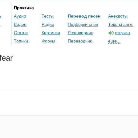
Практика
ь
Аудио
Тесты
Перевод песен
Анекдоты
ь
Видео
Радио
Подборки слов
Тексты англ.
Статьи
Картинки
Разговорник
озвучка
Топики
Форум
Переводчик
еще...
fear