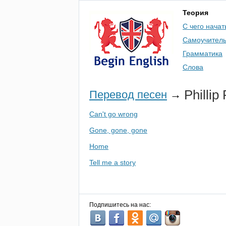
Теория
С чего начат
Самоучител
Грамматика
Слова
Phillip
Перевод песен
→
Can't go wrong
Gone, gone, gone
Home
Tell me a story
Подпишитесь на нас: