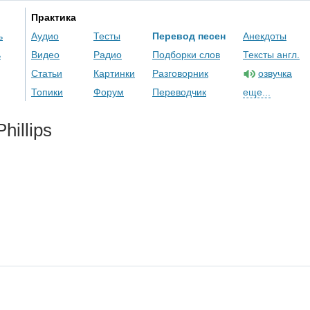
Практика
ь
Аудио
Тесты
Перевод песен
Анекдоты
ь
Видео
Радио
Подборки слов
Тексты англ.
Статьи
Картинки
Разговорник
озвучка
Топики
Форум
Переводчик
еще...
Phillips