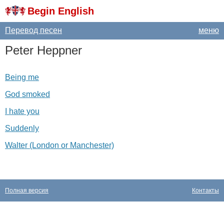
Begin English
Перевод песен
меню
Peter
Heppner
Being me
God smoked
I hate you
Suddenly
Walter (London or Manchester)
Полная версия
Контакты