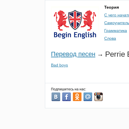
Теория
С чего начат
Самоучител
Грамматика
Слова
Perrie
Перевод песен
→
Bad boys
Подпишитесь на нас: