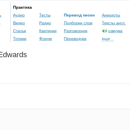
Практика
ь
Аудио
Тесты
Перевод песен
Анекдоты
ь
Видео
Радио
Подборки слов
Тексты англ.
Статьи
Картинки
Разговорник
озвучка
Топики
Форум
Переводчик
еще...
Edwards