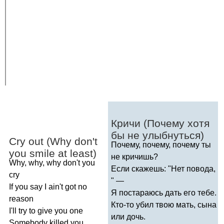
Кричи (Почему хотя
бы не улыбнуться)
Cry
out
(
Why
don't
Почему, почему, почему ты
you
smile
at
least
)
не кричишь?
Why
,
why
,
why
don't
you
Если скажешь: "Нет повода,
cry
" —
If
you
say
I
ain't
got
no
Я постараюсь дать его тебе.
reason
Кто-то убил твою мать, сына
I'll
try
to
give
you
one
или дочь.
Somebody
killed
you