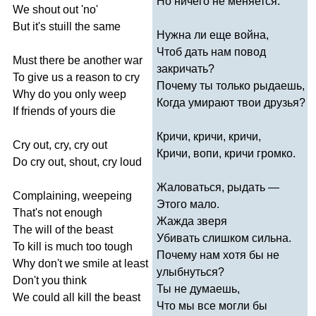
Но ничего не меняется.
We
shout
out
'
no'
But
it's
stuill
the
same
Нужна ли еще война,
Чтоб дать нам повод
Must
there
be
another
war
закричать?
To
give
us
a
reason
to
cry
Почему ты только рыдаешь,
Why
do
you
only
weep
Когда умирают твои друзья?
If
friends
of
yours
die
Кричи, кричи, кричи,
Cry
out
,
cry
,
cry
out
Кричи, вопи, кричи громко.
Do
cry
out
,
shout
,
cry
loud
Жаловаться, рыдать —
Complaining
,
weepeing
Этого мало.
That's
not
enough
Жажда зверя
The
will
of
the
beast
Убивать слишком сильна.
To
kill
is
much
too
tough
Почему нам хотя бы не
Why
don't
we
smile
at
least
улыбнуться?
Don't
you
think
Ты не думаешь,
We
could
all
kill
the
beast
Что мы все могли бы