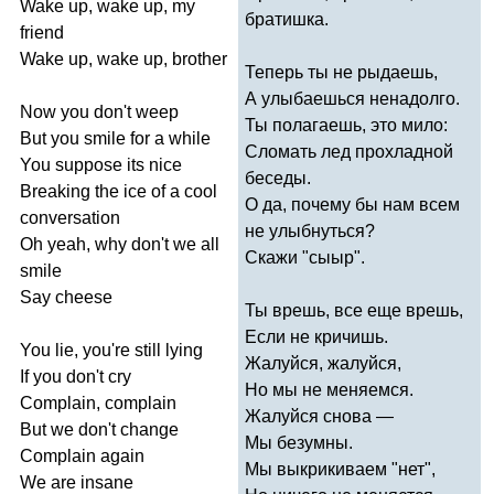
Wake
up
,
wake
up
,
my
братишка.
friend
Wake
up
,
wake
up
,
brother
Теперь ты не рыдаешь,
А улыбаешься ненадолго.
Now
you
don't
weep
Ты полагаешь, это мило:
But
you
smile
for
a
while
Сломать лед прохладной
You
suppose
its
nice
беседы.
Breaking
the
ice
of
a
cool
О да, почему бы нам всем
conversation
не улыбнуться?
Oh
yeah
,
why
don't
we
all
Скажи "сыыр".
smile
Say
cheese
Ты врешь, все еще врешь,
Если не кричишь.
You
lie
,
you're
still
lying
Жалуйся, жалуйся,
If
you
don't
cry
Но мы не меняемся.
Complain
,
complain
Жалуйся снова —
But
we
don't
change
Мы безумны.
Complain
again
Мы выкрикиваем "нет",
We
are
insane