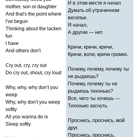
И в этом месте я начал
mother
,
son
or
daughter
Думать об утраченном
And
that's
the
point
where
веселье.
I've
begun
Я начал,
Thinking
about
the
lacken
А другие — нет.
fun
I
have
Кричи, кричи, кричи,
And
others
don't
Кричи, вопи, кричи громко.
Cry
out
,
cry
,
cry
out
Почему, почему, почему ты
Do
cry
out
,
shout
,
cry
loud
не рыдаешь?
Почему, почему ты не
Why
,
why
,
why
don't
you
рыдаешь тихонько?
weep
Все, чего ты хочешь —
Why
,
why
don't
you
weep
Тихонько заснуть.
softly
All
you
wanna
do
is
Проснись, проснись, мой
Sleep
softly
друг.
Проснись, проснись,