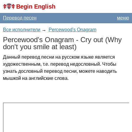
Begin English
Перевод песен
меню
Все исполнители
→
Percewood's Onagram
Percewood's
Onagram
-
Cry
out
(
Why
don't
you
smile
at
least
)
Данный перевод песни на русском языке является
художественным, т.е. перевод недословный. Чтобы
узнать дословный перевод песни, можете наводить
мышкой на английские слова.