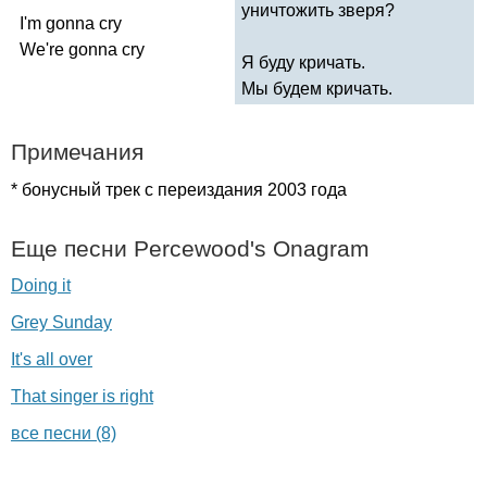
уничтожить зверя?
I'm
gonna
cry
We're
gonna
cry
Я буду кричать.
Мы будем кричать.
Примечания
* бонусный трек с переиздания 2003 года
Еще песни
Percewood's
Onagram
Doing it
Grey Sunday
It's all over
That singer is right
все песни (8)