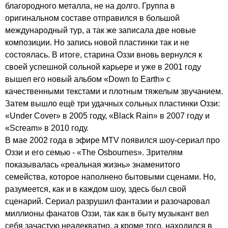
благородного металла, не на долго. Группа в
оригинальном составе отправился в большой
международный тур, а так же записала две новые
композиции. Но запись новой пластинки так и не
состоялась. В итоге, старина Оззи вновь вернулся к
своей успешной сольной карьере и уже в 2001 году
вышел его новый альбом «
Down
to
Earth
» с
качественными текстами и плотным тяжелым звучанием.
Затем вышло ещё три удачных сольных пластинки Оззи:
«
Under
Cover
» в 2005 году, «
Black
Rain
» в 2007 году и
«
Scream
» в 2010 году.
В мае 2002 года в эфире М
TV
появился шоу-сериал про
Оззи и его семью - «
The
Osbournes
». Зрителям
показывалась «реальная жизнь» знаменитого
семейства, которое наполнено бытовыми сценами. Но,
разумеется, как и в каждом шоу, здесь был свой
сценарий. Сериал разрушил фантазии и разочаровал
миллионы фанатов Оззи, так как в быту музыкант вел
себя зачастую неадекватно, а кроме того, находился в