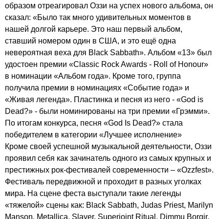
образом отреагировал Оззи на успех нового альбома, он
сказал: «Было так много удивительных моментов в
нашей долгой карьере. Это наш первый альбом,
ставший номером один в США, и это ещё одна
невероятная веха для
Black
Sabbath
». Альбом «13» был
удостоен премии «
Classic
Rock
Awards
-
Roll
of
Honour
»
в номинации «Альбом года». Кроме того, группа
получила премии в номинациях «Событие года» и
«Живая легенда». Пластинка и песня из него - «
God
is
Dead
?» - были номинированы на три премии «Грэмми».
По итогам конкурса, песня «
God
Is
Dead
?» стала
победителем в категории «Лучшее исполнение»
Кроме своей успешной музыкальной деятельности, Оззи
проявил себя как зачинатель одного из самых крупных и
престижных рок-фестивалей современности – «
Ozzfest
».
Фестиваль передвижной и проходит в разных уголках
мира. На сцене феста выступали такие легенды
«тяжелой» сцены как:
Black
Sabbath
,
Judas
Priest
,
Marilyn
Manson
,
Metallica
,
Slayer
,
Superjoint
Ritual
,
Dimmu
Borgir
,