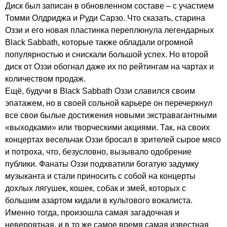
Диск был записан в обновленном составе – с участием
Томми Олдриджа и Руди Сарзо. Что сказать, старина
Оззи и его новая пластинка переплюнула легендарных
Black
Sabbath
, которые также обладали огромной
популярностью и снискали большой успех. Но второй
диск от Оззи обогнал даже их по рейтингам на чартах и
количеством продаж.
Ещё, будучи в
Black
Sabbath
Оззи славился своим
эпатажем, но в своей сольной карьере он перечеркнул
все свои былые достижения новыми экстравагантными
«выходками» или творческими акциями. Так, на своих
концертах весельчак Оззи бросал в зрителей сырое мясо
и потроха, что, безусловно, вызывало одобрение
публики. Фанаты Оззи подхватили богатую задумку
музыканта и стали приносить с собой на концерты
дохлых лягушек, кошек, собак и змей, которых с
большим азартом кидали в культового вокалиста.
Именно тогда, произошла самая загадочная и
невероятная, и в то же самое время самая известная