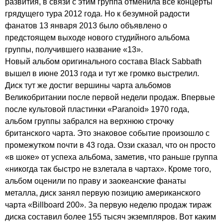
развития, в связи с этим группа отменила все концерты
грядущего тура 2012 года. Но к безумной радости
фанатов 13 января 2013 было объявлено о
предстоящем выходе нового студийного альбома
группы, получившего название «13».
Новый альбом оригинального состава
Black
Sabbath
вышел в июне 2013 года и тут же громко выстрелил.
Диск тут же достиг вершины чарта альбомов
Великобритании после первой недели продаж. Впервые
после культовой пластинки «
Paranoid
» 1970 года,
альбом группы забрался на верхнюю строчку
британского чарта. Это знаковое событие произошло с
промежутком почти в 43 года. Оззи сказал, что он просто
«в шоке» от успеха альбома, заметив, что раньше группа
«никогда так быстро не взлетала в чартах». Кроме того,
альбом оценили по праву и заокеанские фанаты
металла, диск занял первую позицию американского
чарта «
Billboard
200». За первую неделю продаж тираж
диска составил более 155 тысяч экземпляров. Вот каким