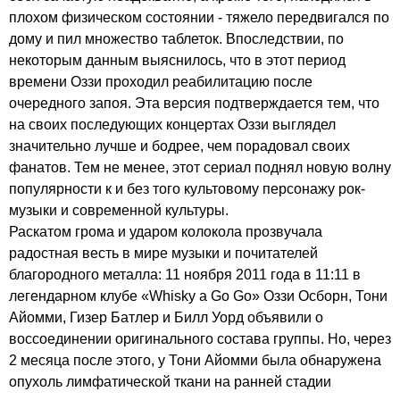
плохом физическом состоянии - тяжело передвигался по
дому и пил множество таблеток. Впоследствии, по
некоторым данным выяснилось, что в этот период
времени Оззи проходил реабилитацию после
очередного запоя. Эта версия подтверждается тем, что
на своих последующих концертах Оззи выглядел
значительно лучше и бодрее, чем порадовал своих
фанатов. Тем не менее, этот сериал поднял новую волну
популярности к и без того культовому персонажу рок-
музыки и современной культуры.
Раскатом грома и ударом колокола прозвучала
радостная весть в мире музыки и почитателей
благородного металла: 11 ноября 2011 года в 11:11 в
легендарном клубе «
Whisky
a
Go
Go
» Оззи Осборн, Тони
Айомми, Гизер Батлер и Билл Уорд объявили о
воссоединении оригинального состава группы. Но, через
2 месяца после этого, у Тони Айомми была обнаружена
опухоль лимфатической ткани на ранней стадии