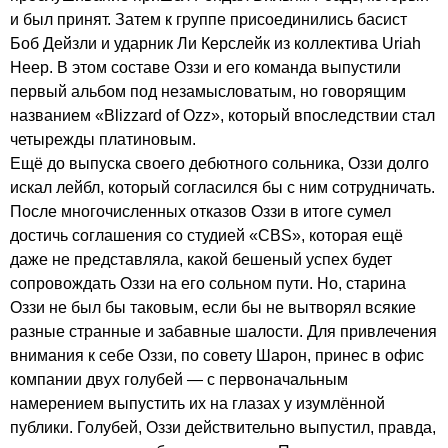
и был принят. Затем к группе присоединились басист
Боб Дейзли и ударник Ли Керслейк из коллектива
Uriah
Heep
. В этом составе Оззи и его команда выпустили
первый альбом под незамысловатым, но говорящим
названием «
Blizzard
of
Ozz
», который впоследствии стал
четырежды платиновым.
Ещё до выпуска своего дебютного сольника, Оззи долго
искал лейбл, который согласился бы с ним сотрудничать.
После многочисленных отказов Оззи в итоге сумел
достичь соглашения со студией «
CBS
», которая ещё
даже не представляла, какой бешеный успех будет
сопровождать Оззи на его сольном пути. Но, старина
Оззи не был бы таковым, если бы не вытворял всякие
разные странные и забавные шалости. Для привлечения
внимания к себе Оззи, по совету Шарон, принес в офис
компании двух голубей — с первоначальным
намерением выпустить их на глазах у изумлённой
публики. Голубей, Оззи действительно выпустил, правда,