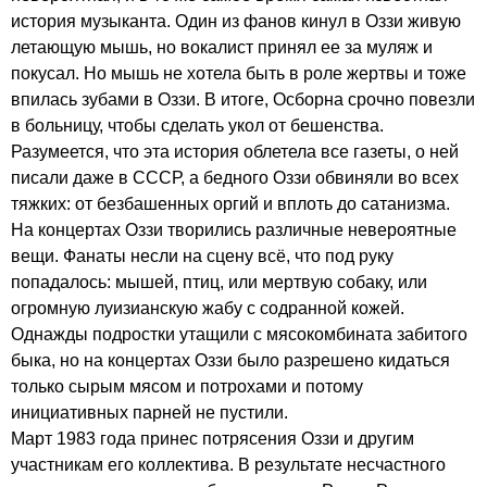
история музыканта. Один из фанов кинул в Оззи живую
летающую мышь, но вокалист принял ее за муляж и
покусал. Но мышь не хотела быть в роле жертвы и тоже
впилась зубами в Оззи. В итоге, Осборна срочно повезли
в больницу, чтобы сделать укол от бешенства.
Разумеется, что эта история облетела все газеты, о ней
писали даже в СССР, а бедного Оззи обвиняли во всех
тяжких: от безбашенных оргий и вплоть до сатанизма.
На концертах Оззи творились различные невероятные
вещи. Фанаты несли на сцену всё, что под руку
попадалось: мышей, птиц, или мертвую собаку, или
огромную луизианскую жабу с содранной кожей.
Однажды подростки утащили с мясокомбината забитого
быка, но на концертах Оззи было разрешено кидаться
только сырым мясом и потрохами и потому
инициативных парней не пустили.
Март 1983 года принес потрясения Оззи и другим
участникам его коллектива. В результате несчастного