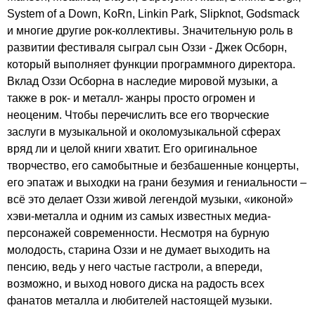
System
of
a
Down
,
KoRn
,
Linkin
Park
,
Slipknot
,
Godsmack
и многие другие рок-коллективы. Значительную роль в
развитии фестиваля сыграл сын Оззи - Джек Осборн,
который выполняет функции программного директора.
Вклад Оззи Осборна в наследие мировой музыки, а
также в рок- и металл- жанры просто огромен и
неоценим. Чтобы перечислить все его творческие
заслуги в музыкальной и околомузыкальной сферах
вряд ли и целой книги хватит. Его оригинальное
творчество, его самобытные и безбашенные концерты,
его эпатаж и выходки на грани безумия и гениальности –
всё это делает Оззи живой легендой музыки, «иконой»
хэви-металла и одним из самых известных медиа-
персонажей современности. Несмотря на бурную
молодость, старина Оззи и не думает выходить на
пенсию, ведь у него частые гастроли, а впереди,
возможно, и выход нового диска на радость всех
фанатов металла и любителей настоящей музыки.