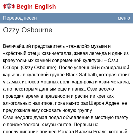
Begin English
Перевод песен
меню
Ozzy
Osbourne
Величайший представитель «тяжелой» музыки и
«крёстный отец» хэви-металла, живая легенда и один из
краеугольных камней современной культуры – Оззи
Осборн (
Ozzy
Osbourne
). После успешной и скандальной
карьеры в культовой группе
Black
Sabbath
, которая стоит
у самых истоков мощных волн хард-рока и хэви-металла,
а по некоторым данным ещё и панка, Оззи весело
проводил время в праздности и распитии крепких
алкогольных напитков, пока как-то раз Шарон Арден, не
предложила ему основать новую группу.
Оззи недолго думая подал объявление в местную газету
о поиске толковых музыкантов. Первым на
прослушивание пришел Рэндал Вильям Роадс, который