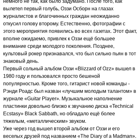
немного не так, как было задумано. После того, как
вылетел первый голубь, Оззи Осборн на глазах
журналистов и благочинных граждан неожиданно
откусил голову второму. Естественно, фотографии с
этого мероприятия появились во всех газетах. Этот факт,
вполне ожидаемо, привлек к Оззи ещё большее
внимание среди молодого поколения. Позднее,
культовый рокер признавался, что был сильно пьян в тот
знаковый день.
Первый сольный альбом Оззи «
Blizzard
of
Ozz
» вышел в
1980 году и пользовался просто бешеной
популярностью. Кроме того, гитарист новой команды -
Рэнди Роадс был назван «лучшим молодым талантом» в
журнале «
Guitar
Player
». Музыкальное наполнение
пластинки довольно близко к звучанию диска «
Technical
Ecstasy
»
Black
Sabbath
, но обладало ещё более
тяжелым, «металлическим» звуком.
Уже через год вышел второй альбом от Оззи и его
веселых друзей под названием «
The
Diary
of
a
Madman
».