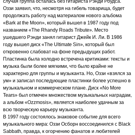
случая группа осталась без гитариста Рэнди Роудса.
Оззи заявил, что, несмотря на гибель товарища, будет
продолжать работу над материалом нового альбома
«
Bark
at
the
Moon
», который вышел в 1987 году под
названием «
The
Rhandy
Roads
Tribute
». Место
ушедшего Рэнди занял гитарист Джейк И. Ли. В 1986
году вышел диск «
The
Ultimate
Sin
», который был
откровенно слабоват на фоне предыдущих работ.
Пластинка была холодно встречена критиками: тексты и
музыка были более мягкими, что было крайне не
характерно для группы и музыканта. Но, Оззи «взялся за
ум» и записал последующие пластинки более успешно в
музыкальном и коммерческом плане. Диск «
No
More
Tears
» был отмечен множеством музыкальных наградам,
а альбом «
Ozzmosis
», является наиболее удачным за
всю творческую карьеру музыканта.
В 1997 году состоялось знаковое событие для всего
музыкального мира: Оззи Осборн воссоединился с
Black
Sabbath
, правда, к огорчению фанатов и любителей