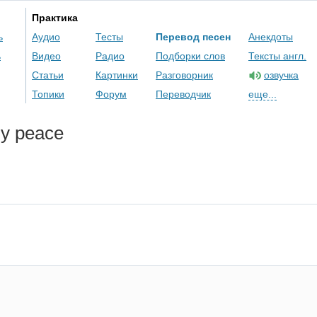
Практика
ь
Аудио
Тесты
Перевод песен
Анекдоты
ь
Видео
Радио
Подборки слов
Тексты англ.
Статьи
Картинки
Разговорник
озвучка
Топики
Форум
Переводчик
еще...
dy
peace