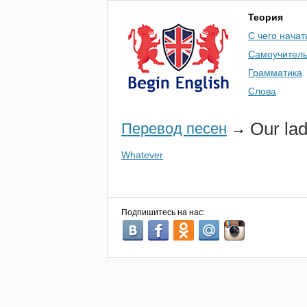
Теория
С чего начат
Самоучител
Грамматика
Слова
Our
la
Перевод песен
→
Whatever
Подпишитесь на нас: