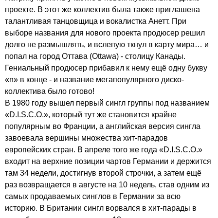
проекте. В этот же коллектив была также приглашена
талантливая танцовщица и вокалистка Анетт. При
выборе названия для нового проекта продюсер решил
долго не размышлять, и вслепую ткнул в карту мира… и
попал на город Оттава (
Ottawa
) - столицу Канады.
Гениальный продюсер прибавил к нему ещё одну букву
«
n
» в конце - и название мегапопулярного диско-
коллектива было готово!
В 1980 году вышел первый сингл группы под названием
«
D
.
I
.
S
.
C
.
O
.», который тут же становится крайне
популярным во Франции, а английская версия сингла
завоевала вершины множества хит-парадов
европейских стран. В апреле того же года «
D
.
I
.
S
.
C
.
O
.»
входит на верхние позиции чартов Германии и держится
там 34 недели, достигнув второй строчки, а затем ещё
раз возвращается в августе на 10 недель, став одним из
самых продаваемых синглов в Германии за всю
историю. В Британии сингл ворвался в хит-парады в