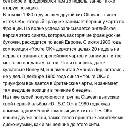
сентябре и продержался там 18 недель, заняв также
вторую позицию.
В том же 1980 году вышел другой хит
Ottawan
- сингл
«
T'es
OK
», который сразу же занимает вершину чарта во
Франции. На волне успеха записывается английская
версия этого сингла, которая, как горячие французские
булочки, расходится по всей Европе. С июля 1980 года
композиция «
You're
OK
» держится целых 20 недель на
первых позициях европейских чартов и занимает пятое
место по продажам за год. Что и говорить, даже
культовые
Boney
M
, и знаменитая Аманда Лир, остались
не у дел. В декабре 1980 года сингл «
You're
OK
» с
триумфом врывается в британские чарты, и занимает
там ведущие позиции в течение 6 недель.
На пике своей популярности группа
Ottawan
выпускает
свой первый альбом «
D
.
I
.
S
.
C
.
O
.» в 1980 году, куда
помимо одноимённой композиции и хита «
T'es
OK
»
вошли другие песни, также тепло принятые любителями
диско-музыки, как и вышедшие до этого хиты.