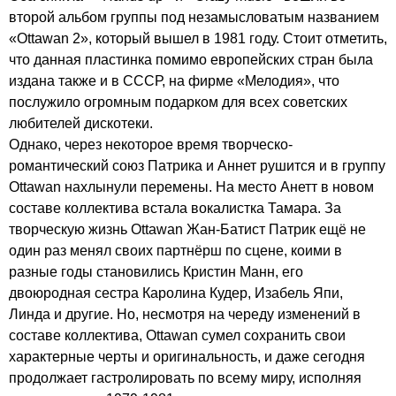
второй альбом группы под незамысловатым названием
«
Ottawan
2», который вышел в 1981 году. Стоит отметить,
что данная пластинка помимо европейских стран была
издана также и в СССР, на фирме «Мелодия», что
послужило огромным подарком для всех советских
любителей дискотеки.
Однако, через некоторое время творческо-
романтический союз Патрика и Аннет рушится и в группу
Ottawan
нахлынули перемены. На место Анетт в новом
составе коллектива встала вокалистка Тамара. За
творческую жизнь
Ottawan
Жан-Батист Патрик ещё не
один раз менял своих партнёрш по сцене, коими в
разные годы становились Кристин Манн, его
двоюродная сестра Каролина Кудер, Изабель Япи,
Линда и другие. Но, несмотря на череду изменений в
составе коллектива,
Ottawan
сумел сохранить свои
характерные черты и оригинальность, и даже сегодня
продолжает гастролировать по всему миру, исполняя