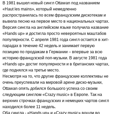
В 1981 вышел новый сингл
Ottawan
под названием
«
Haut
les
mains
», который немедленно
распространилась по всем французским дискотекам и
вывела песню на первое место в национальных чартах.
Версия сингла на английском языке получила название
«
Hands
up
» и достигла просто невероятных маштабов
популярности. С апреля 1981 года сингл остается в хит-
парадах в течение 42 недель и занимает первую
позицию по продажам в Германии – впервые за всю
историю французской поп-музыки. В августе 1981 года
«
Hands
up
» достиг популярности и в британских чартах,
где поднялся на третье место.
Несмотря на то, что другие французские коллективы не
очень преуспевали на мировой арене диско-музыки,
Ottawan
опять добился большого успеха со своим
следующим синглом «
Crazy
music
» в Европе. Так на
верхних строчках французских и немецких чартов сингл
находился более 11 недель.
Оба сингла - «
Hands
up
» и «
Crazy
music
» вошли во