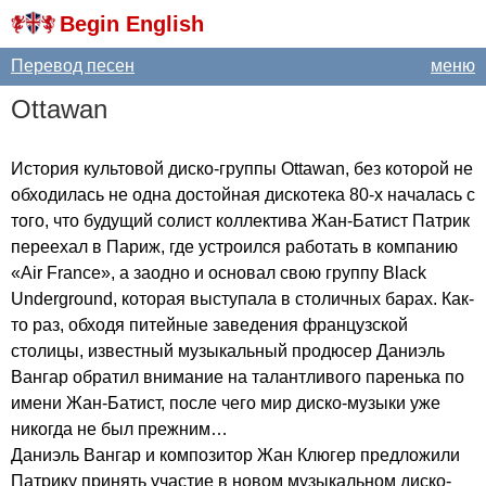
Begin English
Перевод песен
меню
Ottawan
История культовой диско-группы
Ottawan
, без которой не
обходилась не одна достойная дискотека 80-х началась с
того, что будущий солист коллектива Жан-Батист Патрик
переехал в Париж, где устроился работать в компанию
«
Air
France
», а заодно и основал свою группу
Black
Underground
, которая выступала в столичных барах. Как-
то раз, обходя питейные заведения французской
столицы, известный музыкальный продюсер Даниэль
Вангар обратил внимание на талантливого паренька по
имени Жан-Батист, после чего мир диско-музыки уже
никогда не был прежним…
Даниэль Вангар и композитор Жан Клюгер предложили
Патрику принять участие в новом музыкальном диско-