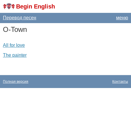
Begin English
Перевод песен
меню
O-Town
All for love
The painter
Полная версия
Контакты