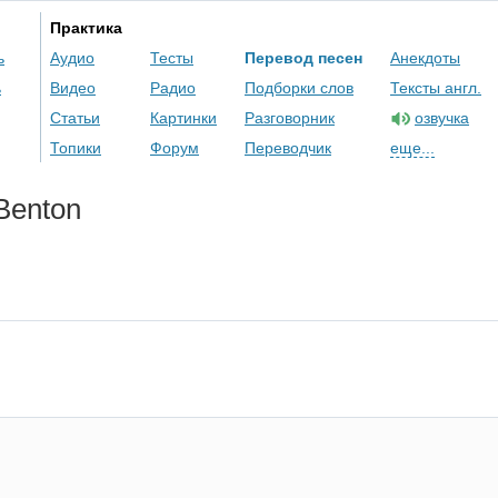
Практика
ь
Аудио
Тесты
Перевод песен
Анекдоты
ь
Видео
Радио
Подборки слов
Тексты англ.
Статьи
Картинки
Разговорник
озвучка
Топики
Форум
Переводчик
еще...
Benton