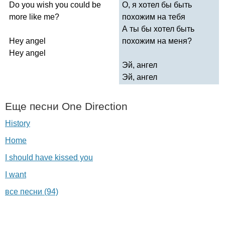
Do
you
wish
you
could
be
О, я хотел бы быть
more
like
me
?
похожим на тебя
А ты бы хотел быть
Hey
angel
похожим на меня?
Hey
angel
Эй, ангел
Эй, ангел
Еще песни
One
Direction
History
Home
I should have kissed you
I want
все песни (94)