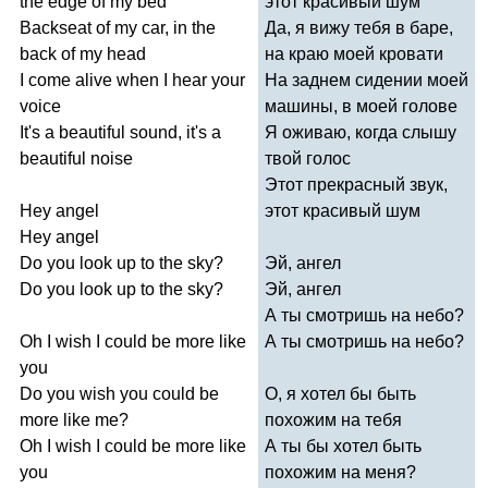
the
edge
of
my
bed
этот красивый шум
Backseat
of
my
car
,
in
the
Да, я вижу тебя в баре,
back
of
my
head
на краю моей кровати
I
come
alive
when
I
hear
your
На заднем сидении моей
voice
машины, в моей голове
It's
a
beautiful
sound
,
it's
a
Я оживаю, когда слышу
beautiful
noise
твой голос
Этот прекрасный звук,
Hey
angel
этот красивый шум
Hey
angel
Do
you
look
up
to
the
sky
?
Эй, ангел
Do
you
look
up
to
the
sky
?
Эй, ангел
А ты смотришь на небо?
Oh
I
wish
I
could
be
more
like
А ты смотришь на небо?
you
Do
you
wish
you
could
be
О, я хотел бы быть
more
like
me
?
похожим на тебя
Oh
I
wish
I
could
be
more
like
А ты бы хотел быть
you
похожим на меня?