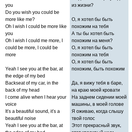
you
из жизни?
Do
you
wish
you
could
be
more
like
me
?
О, я хотел бы быть
Oh
I
wish
I
could
be
more
like
похожим на тебя
you
А ты бы хотел быть
Oh
I
wish
I
could
me
more
,
I
похожим на меня?
could
be
more
,
I
could
be
О, я хотел бы быть
more
похожим на тебя
О, я хотел бы быть
Yeah
I
see
you
at
the
bar
,
at
похожим, быть похожим
the
edge
of
my
bed
Backseat
of
my
car
,
in
the
Да, я вижу тебя в баре,
back
of
my
head
на краю моей кровати
I
come
alive
when
I
hear
your
На заднем сидении моей
voice
машины, в моей голове
It's
a
beautiful
sound
,
it's
a
Я оживаю, когда слышу
beautiful
noise
твой голос
Yeah
I
see
you
at
the
bar
,
at
Этот прекрасный звук,