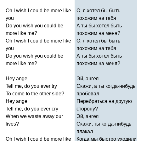
Oh
I
wish
I
could
be
more
like
О, я хотел бы быть
you
похожим на тебя
Do
you
wish
you
could
be
А ты бы хотел быть
more
like
me
?
похожим на меня?
Oh
I
wish
I
could
be
more
like
О, я хотел бы быть
you
похожим на тебя
Do
you
wish
you
could
be
А ты бы хотел быть
more
like
me
?
похожим на меня?
Hey
angel
Эй, ангел
Tell
me
,
do
you
ever
try
Скажи, а ты когда-нибудь
To
come
to
the
other
side
?
пробовал
Hey
angel
Перебраться на другую
Tell
me
,
do
you
ever
cry
сторону?
When
we
waste
away
our
Эй, ангел
lives
?
Скажи, ты когда-нибудь
плакал
Oh
I
wish
I
could
be
more
like
Когда мы быстро уходили