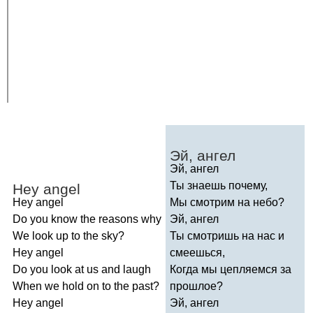
Эй, ангел
Эй, ангел
Ты знаешь почему,
Hey
angel
Hey
angel
Мы смотрим на небо?
Do
you
know
the
reasons
why
Эй, ангел
We
look
up
to
the
sky
?
Ты смотришь на нас и
Hey
angel
смеешься,
Do
you
look
at
us
and
laugh
Когда мы цепляемся за
When
we
hold
on
to
the
past
?
прошлое?
Hey
angel
Эй, ангел