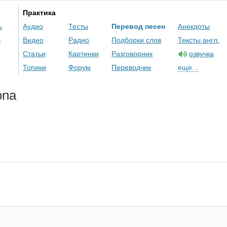
Практика
ь
Аудио
Тесты
Перевод песен
Анекдоты
ь
Видео
Радио
Подборки слов
Тексты англ.
Статьи
Картинки
Разговорник
озвучка
Топики
Форум
Переводчик
еще...
ona