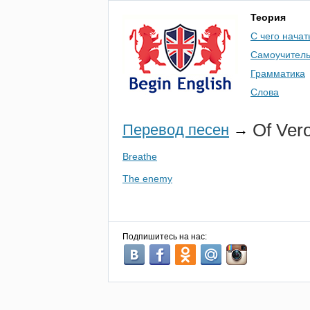
Теория
С чего начат
Самоучител
Грамматика
Слова
Of
Ver
Перевод песен
→
Breathe
The enemy
Подпишитесь на нас: