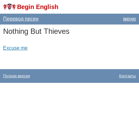
Begin English
Перевод песен
меню
Nothing
But
Thieves
Excuse me
Полная версия
Контакты