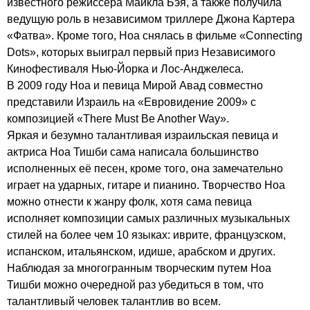
известного режиссера Майкла Бэя, а также получила
ведущую роль в независимом триллере Джона Картера
«Фатва». Кроме того, Ноа снялась в фильме «
Connecting
Dots
», которых выиграл первый приз Независимого
Кинофестиваля Нью-Йорка и Лос-Анджелеса.
В 2009 году Ноа и певица Мирой Авад совместно
представили Израиль на «Евровидение 2009» с
композицией «
There
Must
Be
Another
Way
».
Яркая и безумно талантливая израильская певица и
актриса Ноа Тишби сама написала большинство
исполненных её песен, кроме того, она замечательно
играет на ударных, гитаре и пианино. Творчество Ноа
можно отнести к жанру фолк, хотя сама певица
исполняет композиции самых различных музыкальных
стилей на более чем 10 языках: иврите, французском,
испанском, итальянском, идише, арабском и других.
Наблюдая за многогранным творческим путем Ноа
Тишби можно очередной раз убедиться в том, что
талантливый человек талантлив во всем.