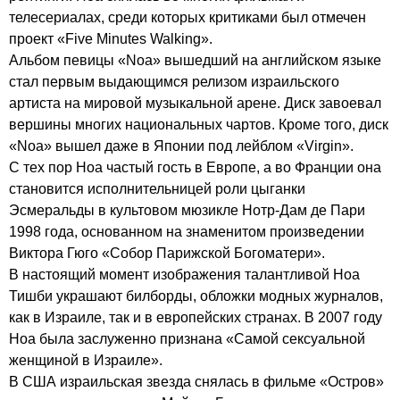
телесериалах, среди которых критиками был отмечен
проект «
Five
Minutes
Walking
».
Альбом певицы «
Noa
» вышедший на английском языке
стал первым выдающимся релизом израильского
артиста на мировой музыкальной арене. Диск завоевал
вершины многих национальных чартов. Кроме того, диск
«
Noa
» вышел даже в Японии под лейблом «
Virgin
».
С тех пор Ноа частый гость в Европе, а во Франции она
становится исполнительницей роли цыганки
Эсмеральды в культовом мюзикле Нотр-Дам де Пари
1998 года, основанном на знаменитом произведении
Виктора Гюго «Собор Парижской Богоматери».
В настоящий момент изображения талантливой Ноа
Тишби украшают билборды, обложки модных журналов,
как в Израиле, так и в европейских странах. В 2007 году
Ноа была заслуженно признана «Самой сексуальной
женщиной в Израиле».
В США израильская звезда снялась в фильме «Остров»