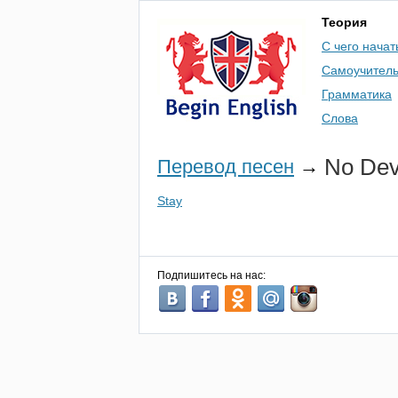
Теория
С чего начат
Самоучител
Грамматика
Слова
No
Dev
Перевод песен
→
Stay
Подпишитесь на нас: