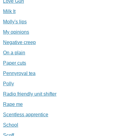
Love Gun
Milk It
Molly's lips
My opinions
Negative creep
On a plain
Paper cuts
Pennyroyal tea
Polly
Radio friendly unit shifter
Rape me
Scentless apprentice
School
Scoff