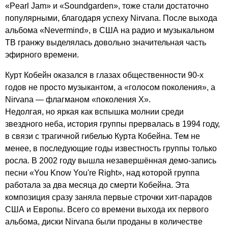
«
Pearl
Jam
» и «
Soundgarden
», тоже стали достаточно
популярными, благодаря успеху
Nirvana
. После выхода
альбома «
Nevermind
», в США на радио и музыкальном
ТВ гранжу выделялась довольно значительная часть
эфирного времени.
Курт Кобейн оказался в глазах общественности 90-х
годов не просто музыкантом, а «голосом поколения», а
Nirvana
— флагманом «поколения Х».
Недолгая, но яркая как вспышка молнии среди
звездного неба, история группы прервалась в 1994 году,
в связи с трагичной гибелью Курта Кобейна. Тем не
менее, в последующие годы известность группы только
росла. В 2002 году вышла незавершённая демо-запись
песни «
You
Know
You're
Right
», над которой группа
работала за два месяца до смерти Кобейна. Эта
композиция сразу заняла первые строчки хит-парадов
США и Европы. Всего со времени выхода их первого
альбома, диски
Nirvana
были проданы в количестве