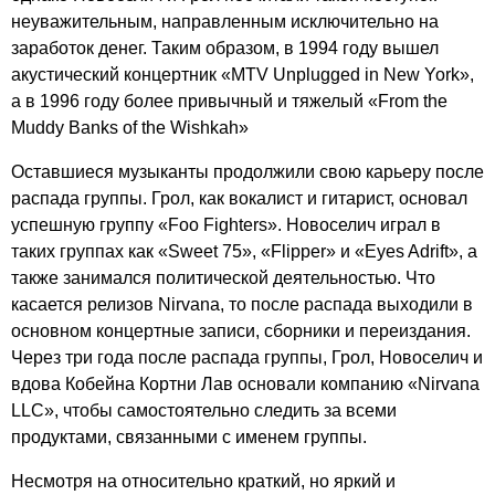
неуважительным, направленным исключительно на
заработок денег. Таким образом, в 1994 году вышел
акустический концертник «
MTV
Unplugged
in
New
York
»,
а в 1996 году более привычный и тяжелый «
From
the
Muddy
Banks
of
the
Wishkah
»
Оставшиеся музыканты продолжили свою карьеру после
распада группы. Грол, как вокалист и гитарист, основал
успешную группу «
Foo
Fighters
». Новоселич играл в
таких группах как «
Sweet
75», «
Flipper
» и «
Eyes
Adrift
», а
также занимался политической деятельностью. Что
касается релизов
Nirvana
, то после распада выходили в
основном концертные записи, сборники и переиздания.
Через три года после распада группы, Грол, Новоселич и
вдова Кобейна Кортни Лав основали компанию «
Nirvana
LLC
», чтобы самостоятельно следить за всеми
продуктами, связанными с именем группы.
Несмотря на относительно краткий, но яркий и