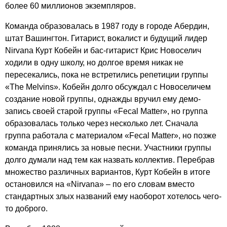
более 60 миллионов экземпляров.
Команда образовалась в 1987 году в городе Абердин,
штат Вашингтон. Гитарист, вокалист и будущий лидер
Nirvana
Курт Кобейн и бас-гитарист Крис Новоселич
ходили в одну школу, но долгое время никак не
пересекались, пока не встретились репетиции группы
«
The
Melvins
». Кобейн долго обсуждал с Новоселичем
создание новой группы, однажды вручил ему демо-
запись своей старой группы «
Fecal
Matter
», но группа
образовалась только через несколько лет. Сначала
группа работала с материалом «
Fecal
Matter
», но позже
команда принялись за новые песни. Участники группы
долго думали над тем как назвать коллектив. Перебрав
множество различных вариантов, Курт Кобейн в итоге
остановился на «
Nirvana
» – по его словам вместо
стандартных злых названий ему наоборот хотелось чего-
то доброго.