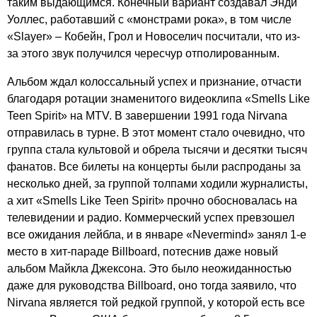
таким выдающимся. Конечный вариант создавал Энди
Уоллес, работавший с «монстрами рока», в том числе
«
Slayer
» – Кобейн, Грол и Новоселич посчитали, что из-
за этого звук получился чересчур отполированным.
Альбом ждал колоссальный успех и признание, отчасти
благодаря ротации знаменитого видеоклипа «
Smells
Like
Teen
Spirit
» на
MTV
. В завершении 1991 года
Nirvana
отправилась в турне. В этот момент стало очевидно, что
группа стала культовой и обрела тысячи и десятки тысяч
фанатов. Все билеты на концерты были распроданы за
несколько дней, за группой толпами ходили журналисты,
а хит «
Smells
Like
Teen
Spirit
» прочно обосновалась на
телевидении и радио. Коммерческий успех превзошел
все ожидания лейбла, и в январе «
Nevermind
» занял 1-е
место в хит-параде
Billboard
, потеснив даже новый
альбом Майкла Джексона. Это было неожиданностью
даже для руководства
Billboard
, оно тогда заявило, что
Nirvana
является той редкой группой, у которой есть все