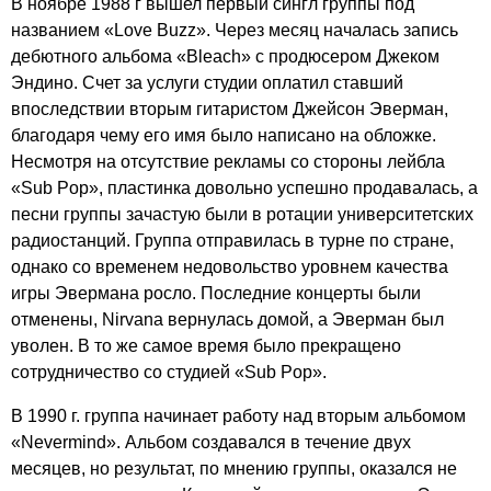
В ноябре 1988 г вышел первый сингл группы под
названием «
Love
Buzz
». Через месяц началась запись
дебютного альбома «
Bleach
» с продюсером Джеком
Эндино. Счет за услуги студии оплатил ставший
впоследствии вторым гитаристом Джейсон Эверман,
благодаря чему его имя было написано на обложке.
Несмотря на отсутствие рекламы со стороны лейбла
«
Sub
Pop
», пластинка довольно успешно продавалась, а
песни группы зачастую были в ротации университетских
радиостанций. Группа отправилась в турне по стране,
однако со временем недовольство уровнем качества
игры Эвермана росло. Последние концерты были
отменены,
Nirvana
вернулась домой, а Эверман был
уволен. В то же самое время было прекращено
сотрудничество со студией «
Sub
Pop
».
В 1990 г. группа начинает работу над вторым альбомом
«
Nevermind
». Альбом создавался в течение двух
месяцев, но результат, по мнению группы, оказался не