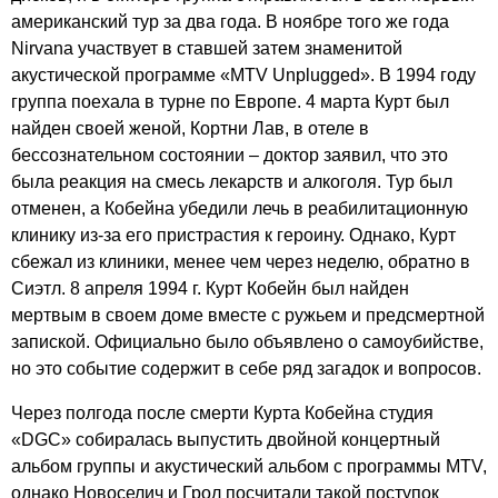
американский тур за два года. В ноябре того же года
Nirvana
участвует в ставшей затем знаменитой
акустической программе «
MTV
Unplugged
». В 1994 году
группа поехала в турне по Европе. 4 марта Курт был
найден своей женой, Кортни Лав, в отеле в
бессознательном состоянии – доктор заявил, что это
была реакция на смесь лекарств и алкоголя. Тур был
отменен, а Кобейна убедили лечь в реабилитационную
клинику из-за его пристрастия к героину. Однако, Курт
сбежал из клиники, менее чем через неделю, обратно в
Сиэтл. 8 апреля 1994 г. Курт Кобейн был найден
мертвым в своем доме вместе с ружьем и предсмертной
запиской. Официально было объявлено о самоубийстве,
но это событие содержит в себе ряд загадок и вопросов.
Через полгода после смерти Курта Кобейна студия
«
DGC
» собиралась выпустить двойной концертный
альбом группы и акустический альбом с программы
MTV
,
однако Новоселич и Грол посчитали такой поступок