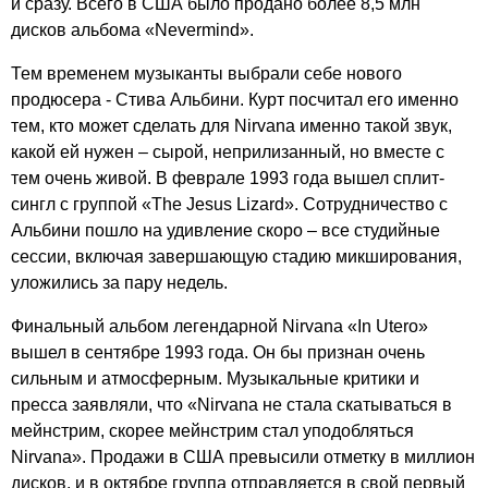
и сразу. Всего в США было продано более 8,5 млн
дисков альбома «
Nevermind
».
Тем временем музыканты выбрали себе нового
продюсера - Стива Альбини. Курт посчитал его именно
тем, кто может сделать для
Nirvana
именно такой звук,
какой ей нужен – сырой, неприлизанный, но вместе с
тем очень живой. В феврале 1993 года вышел сплит-
сингл с группой «
The
Jesus
Lizard
». Сотрудничество с
Альбини пошло на удивление скоро – все студийные
сессии, включая завершающую стадию микширования,
уложились за пару недель.
Финальный альбом легендарной
Nirvana
«
In
Utero
»
вышел в сентябре 1993 года. Он бы признан очень
сильным и атмосферным. Музыкальные критики и
пресса заявляли, что «
Nirvana
не стала скатываться в
мейнстрим, скорее мейнстрим стал уподобляться
Nirvana
». Продажи в США превысили отметку в миллион
дисков, и в октябре группа отправляется в свой первый