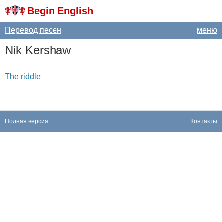
Begin English
Перевод песен
меню
Nik
Kershaw
The riddle
Полная версия
Контакты