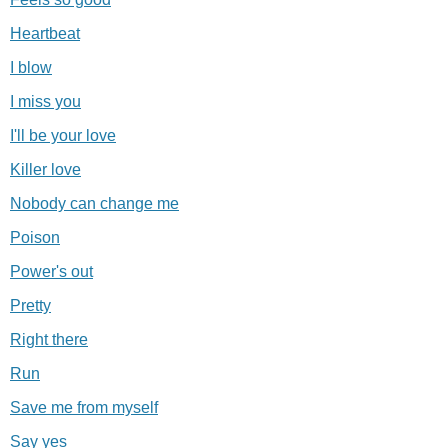
Heartbeat
I blow
I miss you
I'll be your love
Killer love
Nobody can change me
Poison
Power's out
Pretty
Right there
Run
Save me from myself
Say yes