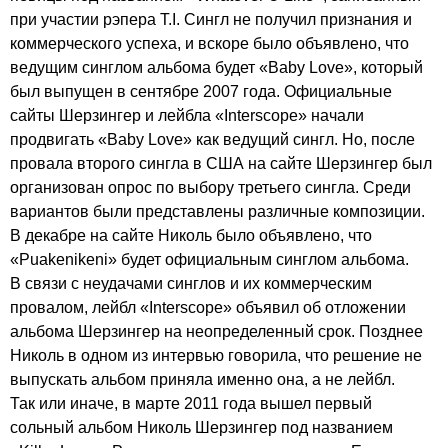
при участии рэпера
T
.
I
. Сингл не получил признания и
коммерческого успеха, и вскоре было объявлено, что
ведущим синглом альбома будет «
Baby
Love
», который
был выпущен в сентябре 2007 года. Официальные
сайты Шерзингер и лейбла «
Interscope
» начали
продвигать «
Baby
Love
» как ведущий сингл. Но, после
провала второго сингла в США на сайте Шерзингер был
организован опрос по выбору третьего сингла. Среди
вариантов были представлены различные композиции.
В декабре на сайте Николь было объявлено, что
«
Puakenikeni
» будет официальным синглом альбома.
В связи с неудачами синглов и их коммерческим
провалом, лейбл «
Interscope
» объявил об отложении
альбома Шерзингер на неопределенный срок. Позднее
Николь в одном из интервью говорила, что решение не
выпускать альбом приняла именно она, а не лейбл.
Так или иначе, в марте 2011 года вышел первый
сольный альбом Николь Шерзингер под названием