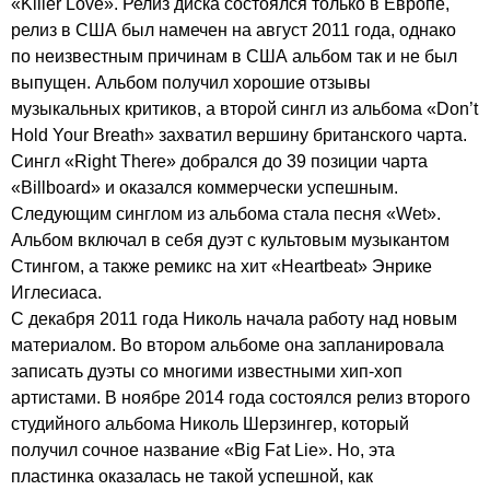
«
Killer
Love
». Релиз диска состоялся только в Европе,
релиз в США был намечен на август 2011 года, однако
по неизвестным причинам в США альбом так и не был
выпущен. Альбом получил хорошие отзывы
музыкальных критиков, а второй сингл из альбома «
Don
’
t
Hold
Your
Breath
» захватил вершину британского чарта.
Сингл «
Right
There
» добрался до 39 позиции чарта
«
Billboard
» и оказался коммерчески успешным.
Следующим синглом из альбома стала песня «
Wet
».
Альбом включал в себя дуэт с культовым музыкантом
Стингом, а также ремикс на хит «
Heartbeat
» Энрике
Иглесиаса.
С декабря 2011 года Николь начала работу над новым
материалом. Во втором альбоме она запланировала
записать дуэты со многими известными хип-хоп
артистами. В ноябре 2014 года состоялся релиз второго
студийного альбома Николь Шерзингер, который
получил сочное название «
Big
Fat
Lie
». Но, эта
пластинка оказалась не такой успешной, как