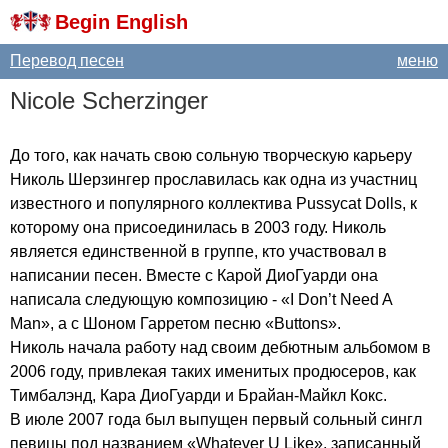
Begin English
Перевод песен
меню
Nicole
Scherzinger
До того, как начать свою сольную творческую карьеру
Николь Шерзингер прославилась как одна из участниц
известного и популярного коллектива
Pussycat
Dolls
, к
которому она присоединилась в 2003 году. Николь
является единственной в группе, кто участвовал в
написании песен. Вместе с Карой ДиоГуарди она
написала следующую композицию - «
I
Don
’
t
Need
A
Man
», а с Шоном Гарретом песню «
Buttons
».
Николь начала работу над своим дебютным альбомом в
2006 году, привлекая таких именитых продюсеров, как
Тимбалэнд, Кара ДиоГуарди и Брайан-Майкл Кокс.
В июле 2007 года был выпущен первый сольный сингл
певицы под названием «
Whatever
U
Like
», записанный