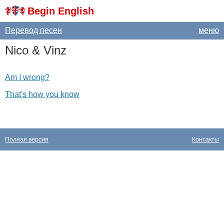
Begin English
Перевод песен
меню
Nico
&
Vinz
Am I wrong?
That's how you know
Полная версия
Контакты