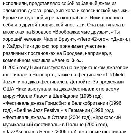
исполнили, представляло собой забавный джем из
элементов джаза, рока, хип-хопа и классической музыки.
Кроме виртуозной игре на контрабасе, Ники проявила
себя и в другой творческой ипостаси. Она выступала в
мюзиклах на Бродвее «Воображаемые друзья», «Ты
хороший человек, Чарли Браун», «Лето 42-ого», «Джекил
и Хайд». Ники до сих пор принимает участие в
различных постановках на Бродвее, например, в
комедийном мюзикле «Авеню Кью».
В 2005 году Ники выступала на американском джазовом
фестивале в Ньюпорте, также на фестивале «
Litchfield
Jazz
», и на джаз-фестивале в Детройте. За пределами
США Ники выступала на джаз-фестивалях по всему
миру: «Калли Лаво» в Швейцарии (1995 год),
«Фестиваль джаза Гримсби» в Великобритании (1996
год), «
Berline
Jazz
Festival
» в Германии (1998 год),
«Фестиваль джаза» в Оттаве (2004 год), «Краковский
музыкальный фестиваль» в Польше (2005 год),
«
JazzAscona
» в Берне (2006 год), джазовые фестивали