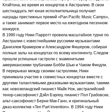
Клэйтона, во время их концертов в Австралию. В свои
шестнадцать лет юная исполнительница получает
награды престижных премий «
Pan
Pacific
Music
Camps
»,
а также занимает первое место на ежегодном песенном
конкурсе.
В 1990 году Ники Парротт провела масштабное турне по
Австралии с известнейшими русскими музыкантами
Даниэлем Крамером и Александром Фишером, собирая
полные залы на концертах по всему континенту. Следом
прошли успешные гастроли с знаменитыми
американскими трубачами Бобби Шью и Чаком Финдли.
В перерывах между своими гастролями, Ники
принимала участие в совместных концертах вместе с
другими талантливыми джазовыми музыкантами, такими
как: новозеландский пианист Майк Нок, австралийский
тенор-саксофонист Дэйл Бэрлоу, пианист Пол Грабовски,
альт-саксофонист Берни Мак-Ганн, и оригинальный
джаз-коллектив «
Ten
Part
Invention
». В 1994 году Ники