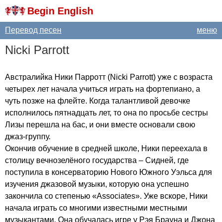
Begin English
Перевод песен
меню
Nicki
Parrott
Австралийка Ники Парротт (
Nicki
Parrott
) уже с возраста
четырех лет начала учиться играть на фортепиано, а
чуть позже на флейте. Когда талантливой девочке
исполнилось пятнадцать лет, то она по просьбе сестры
Лизы перешла на бас, и они вместе основали свою
джаз-группу.
Окончив обучение в средней школе, Ники переехала в
столицу вечнозелёного государства – Сидней, где
поступила в консерваторию Нового Южного Уэльса для
изучения джазовой музыки, которую она успешно
закончила со степенью «
Associates
». Уже вскоре, Ники
начала играть со многими известными местными
музыкантами. Она обучалась игре у Рэя Брауна и Джона