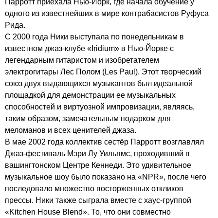
Парротт приехала Нью-Йорк, где начала обучение у
одного из известнейших в мире контрабасистов Руфуса
Рида.
С 2000 года Ники выступала по понедельникам в
известном джаз-клубе «
Iridium
» в Нью-Йорке с
легендарным гитаристом и изобретателем
электрогитары Лес Полом (
Les
Paul
). Этот творческий
союз двух выдающихся музыкантов был идеальной
площадкой для демонстрации ее музыкальных
способностей и виртуозной импровизации, являясь,
таким образом, замечательным подарком для
меломанов и всех ценителей джаза.
В мае 2002 года коллектив сестёр Парротт возглавлял
Джаз-фестиваль Мэри Лу Уильямс, проходивший в
вашингтонском Центре Кеннеди. Это удивительное
музыкальное шоу было показано на «
NPR
», после чего
последовало множество восторженных откликов
прессы. Ники также сыграла вместе с хаус-группой
«
Kitchen
House
Blend
». То, что они совместно