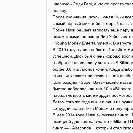
«черную» Леди Гагу, а кто-то просто та
певицу.
После окончания школы, юная Ники всерь
самый первый микстейп, который назыв
Позже Ники решает записать ещё пару д
незаметными, но рэпер Лил Уэйн заинте
«
Young
Money
Entertainment
». В август
В 2010 году вышел дебютный альбом Ни
успешной. Диск был очень хорошо воспр
взобрался на вершину чарта «
US
Billboa
более 3,8 миллионов копий. Когда альбо
стиль, что также привлекает к ней особ
Композицию «
Super
Bass
» можно назват
быстро добралась до топ-10 в «
Billboard
набрал четверть миллиарда просмотров.
Летом того же года вышел один из лучши
сотрудничества Ники Минаж и популярно
В мае 2014 года Ники выпускает сингл «
позицией для сингла в чарте «
Billboard
H
сингл — «
Anaconda
», который стал хит