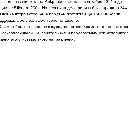
цы под названием «
The
Pinkprint
» состоялся в декабре 2014 года.
ции в «
Billboard
200». На первой неделе релиза было продало 244
ался на второй строчке, а продажи достигли еще 150 000 копий.
ддержала её в большом турне по Европе.
30 самых богатых рэперов в журнале
Forbes
. Кроме того, по некото
высокооплачиваемым, влиятельным и продаваемым рэп исполните
ания этого музыкального направления.