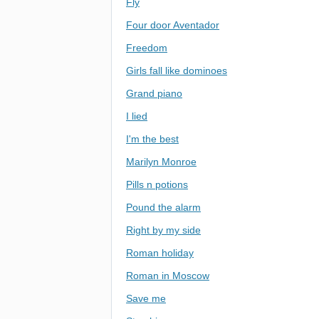
Fly
Four door Aventador
Freedom
Girls fall like dominoes
Grand piano
I lied
I'm the best
Marilyn Monroe
Pills n potions
Pound the alarm
Right by my side
Roman holiday
Roman in Moscow
Save me