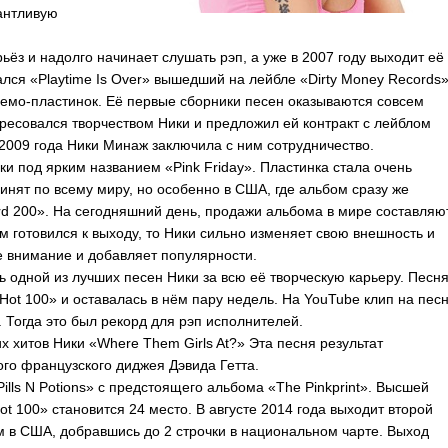
лантливую
ёз и надолго начинает слушать рэп, а уже в 2007 году выходит её
ался «
Playtime
Is
Over
» вышедший на лейбле «
Dirty
Money
Records
»
емо-пластинок. Её первые сборники песен оказываются совсем
ресовался творчеством Ники и предложил ей контракт с лейблом
е 2009 года Ники Минаж заключила с ним сотрудничество.
ки под ярким названием «
Pink
Friday
». Пластинка стала очень
инят по всему миру, но особенно в США, где альбом сразу же
rd
200». На сегодняшний день, продажи альбома в мире составляю
м готовился к выходу, то Ники сильно изменяет свою внешность и
ое внимание и добавляет популярности.
ь одной из лучших песен Ники за всю её творческую карьеру. Песн
Hot
100» и оставалась в нём пару недель. На
YouTube
клип на пес
 Тогда это был рекорд для рэп исполнителей.
х хитов Ники «
Where
Them
Girls
At
?» Эта песня результат
го французского диджея Дэвида Гетта.
Pills
N
Potions
» с предстоящего альбома «
The
Pinkprint
». Высшей
ot
100» становится 24 место. В августе 2014 года выходит второй
ом в США, добравшись до 2 строчки в национальном чарте. Выход