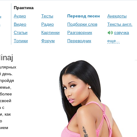
Практика
ь
Аудио
Тесты
Перевод песен
Анекдоты
ь
Видео
Радио
Подборки слов
Тексты англ.
Статьи
Картинки
Разговорник
озвучка
Топики
Форум
Переводчик
еще...
inaj
пулярных
 день.
 пройдя
семье,
иболее
 своей
 с
, как
о
нием