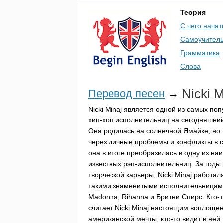
Теория
С чего начат
Самоучител
Грамматика
Слова
Nicki
M
Перевод песен
→
Nicki
Minaj
является одной из самых по
хип-хоп исполнительниц на сегодняшний
Она родилась на солнечной Ямайке, но
через личные проблемы и конфликты в 
она в итоге преобразилась в одну из на
известных рэп-исполнительниц. За годы
творческой карьеры,
Nicki
Minaj
работала
такими знаменитыми исполнительницами
Madonna
,
Rihanna
и Бритни Спирс. Кто-т
считает
Nicki
Minaj
настоящим воплоще
американской мечты, кто-то видит в ней