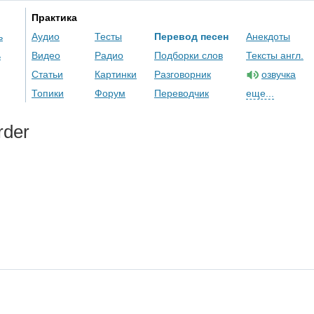
Практика
ь
Аудио
Тесты
Перевод песен
Анекдоты
ь
Видео
Радио
Подборки слов
Тексты англ.
Статьи
Картинки
Разговорник
озвучка
Топики
Форум
Переводчик
еще...
rder