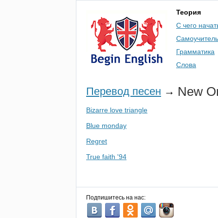
Теория
С чего начат
Самоучител
Грамматика
Слова
New
O
Перевод песен
→
Bizarre love triangle
Blue monday
Regret
True faith '94
Подпишитесь на нас: