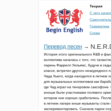
Теория
С чего начат
Самоучител
Грамматика
Слова
N
.
E
.
R
.
Перевод песен
→
История этого оригинального
R
&
B
и фан
коллектива началась с того, что талантл
парень Фаррелл Уильямс, будучи в сед
классе, встретил другого незаурядного 
Чада Хьюго, когда находился в летнем л
для музыкальных коллективов как бараб
где Чад играл на теноровом саксофоне.
юноши были участниками полевого оркес
котором они хорошо сработались. После
в летнем лагере юные музыканты стали
экспериментировать. Сначала парни со