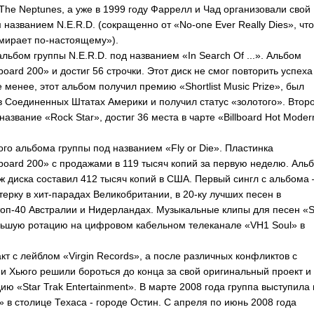
The
Neptunes
, а уже в 1999 году Фаррелл и Чад организовали свой
м названием
N
.
E
.
R
.
D
. (сокращенно от «
No-one
Ever
Really
Dies
», что
 умирает по-настоящему»).
 альбом группы
N
.
E
.
R
.
D
. под названием «
In
Search
Of
...». Альбом
lboard
200» и достиг 56 строчки. Этот диск не смог повторить успеха
е менее, этот альбом получил премию «
Shortlist
Music
Prize
», был
в Соединенных Штатах Америки и получил статус «золотого». Втор
 название «
Rock
Star
», достиг 36 места в чарте «
Billboard
Hot
Moder
рого альбома группы под названием «
Fly
or
Die
». Пластинка
lboard
200» с продажами в 119 тысяч копий за первую неделю. Аль
ж диска составил 412 тысяч копий в США. Первый сингл с альбома 
терку в хит-парадах Великобритании, в 20-ку лучших песен в
 топ-40 Австралии и Нидерландах. Музыкальные клипы для песен «
льшую ротацию на цифровом кабельном телеканале «
VH
1
Soul
» в
акт с лейблом «
Virgin
Records
», а после различных конфликтов с
 и Хьюго решили бороться до конца за свой оригинальный проект и
дию «
Star
Trak
Entertainment
». В марте 2008 года группа выступила
» в столице Техаса - городе Остин. С апреля по июнь 2008 года