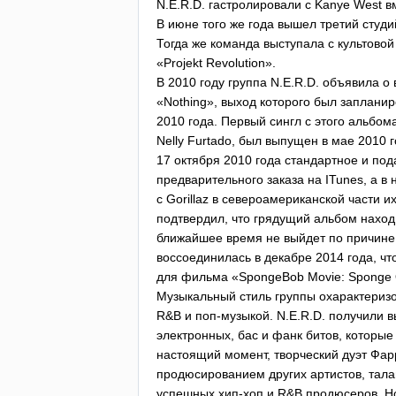
N
.
E
.
R
.
D
. гастролировали с
Kanye
West
в
В июне того же года вышел третий студ
Тогда же команда выступала с культово
«
Projekt
Revolution
».
В 2010 году группа
N
.
E
.
R
.
D
. объявила о
«
Nothing
», выход которого был запланир
2010 года. Первый сингл с этого альбома
Nelly
Furtado
, был выпущен в мае 2010 
17 октября 2010 года стандартное и по
предварительного заказа на
ITunes
, а в
с
Gorillaz
в североамериканской части их
подтвердил, что грядущий альбом находит
ближайшее время не выйдет по причине 
воссоединилась в декабре 2014 года, чт
для фильма «
SpongeBob
Movie
:
Sponge
Музыкальный стиль группы охарактеризо
R
&
B
и поп-музыкой.
N
.
E
.
R
.
D
. получили 
электронных, бас и фанк битов, которые
настоящий момент, творческий дуэт Фа
продюсированием других артистов, тал
успешных хип-хоп и
R
&
B
продюсеров. Н