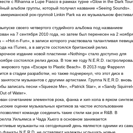
месте с
Rihanna
и
Lupe
Fiasco
в рамках турне «
Glow
in
the
Dark
Tour
ийный альбом группы, который получил название «
Seeing
Sounds
».
й американской рок-группой
Linkin
Park
на их музыкальном фестива
 выпуске своего четвертого студийного альбома под названием
ован на 7 сентября 2010 года, но затем был перенесен на 2 ноябр
 – «
Hot-n-Fun
», в записи которого участвовала талантливая певица
года на
ITunes
, а в августе состоялся британский релиз.
дарочное издание новой пластинки «
Nothing
» стало доступно для
 ноябре состоялся релиз диска. В том же году
N
.
E
.
R
.
D
. гастролирова
 мирового тура «
Escape
to
Plastic
Beach
». В 2013 году Фаррелл
ся в стадии разработки, но также подчеркнул, что этот диск в
занятости музыкантов с другими артистами. Группа
N
.
E
.
R
.
D
. вновь
обы записать песни «
Squeeze
Me
», «
Patrick
Star
», и «
Sandy
Squirrel
Out
of
Water
».
ван сочетанием элементов рока, фанка и хип-хопа в ярком синтезе
высокие оценки музыкальных критиков за частое использование
 позволяют команде соединить такие стили как рок и
R
&
B
. В
ррелла Уильямса и Чада Хьюго в основном занимается
антливые музыканты на сегодняшний день являются одними из сам
о фанаты
N
.
E
.
R
.
D
. не оставляют надежды услышать новые