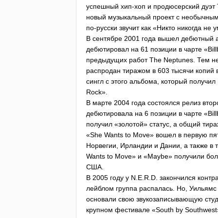
успешный хип-хоп и продюсерский дуэт
новый музыкальный проект с необычны
по-русски звучит как «Никто никогда не
В сентябре 2001 года вышел дебютный
дебютировал на 61 позиции в чарте «
Bil
предыдущих работ
The
Neptunes
. Тем н
распродан тиражом в 603 тысячи копий 
сингл с этого альбома, который получил
Rock
».
В марте 2004 года состоялся релиз вто
дебютировала на 6 позиции в чарте «
Bil
получил «золотой» статус, а общий тира
«
She
Wants
to
Move
» вошел в первую пя
Норвегии, Ирландии и Дании, а также в
Wants
to
Move
» и «
Maybe
» получили бо
США.
В 2005 году у
N
.
E
.
R
.
D
. закончился контр
лейблом группа распалась. Но, Уильямс
основали свою звукозаписывающую сту
крупном фестивале «
South
by
Southwest