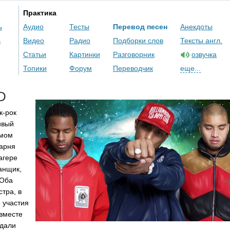
Практика
ь
Аудио
Тесты
Перевод песен
Анекдоты
ь
Видео
Радио
Подборки слов
Тексты англ.
Статьи
Картинки
Разговорник
озвучка
Топики
Форум
Переводчик
еще...
D
к-рок
ивый
ьмом
парня
агере
анщик,
 Оба
тра, в
 участия
 вместе
здали