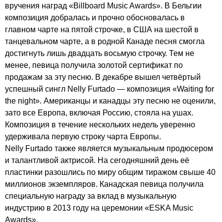
вручения наград «
Billboard
Music
Awards
». В Бельгии
композиция добралась и прочно обосновалась в
главном чарте на пятой строчке, в США на шестой в
танцевальном чарте, а в родной Канаде песня смогла
достигнуть лишь двадцать восьмую строчку. Тем не
менее, певица получила золотой сертификат по
продажам за эту песню. В декабре вышел четвёртый
успешный сингл
Nelly
Furtado
— композиция «
Waiting
for
the
night
». Американцы и канадцы эту песню не оценили,
зато все Европа, включая Россию, стояла на ушах.
Композиция в течение нескольких недель уверенно
удерживала первую строку чарта Европы.
Nelly
Furtado
также является музыкальным продюсером
и талантливой актрисой. На сегодняшний день её
пластинки разошлись по миру общим тиражом свыше 40
миллионов экземпляров. Канадская певица получила
специальную награду за вклад в музыкальную
индустрию в 2013 году на церемонии «
ESKA
Music
Awards
».