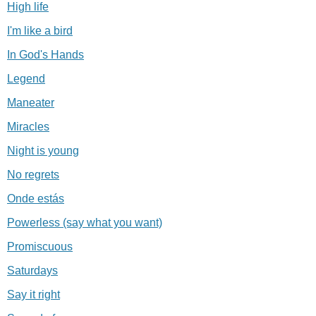
High life
I'm like a bird
In God's Hands
Legend
Maneater
Miracles
Night is young
No regrets
Onde estás
Powerless (say what you want)
Promiscuous
Saturdays
Say it right