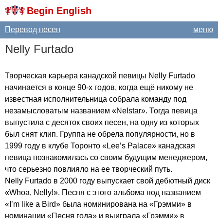
Begin English
Перевод песен
меню
Nelly
Furtado
Творческая карьера канадской певицы
Nelly
Furtado
начинается в конце 90-х годов, когда ещё никому не
известная исполнительница собрала команду под
незамысловатым названием «
Nelstar
». Тогда певица
выпустила с десяток своих песен, на одну из которых
был снят клип. Группа не обрела популярности, но в
1999 году в клубе Торонто «
Lee
’
s
Palace
» канадская
певица познакомилась со своим будущим менеджером,
что серьезно повлияло на ее творческий путь.
Nelly
Furtado
в 2000 году выпускает свой дебютный диск
«
Whoa
,
Nelly
!». Песня с этого альбома под названием
«
I
’
m
like
a
Bird
» была номинирована на «Грэмми» в
номинации «Песня года» и выиграла «Грэмми» в