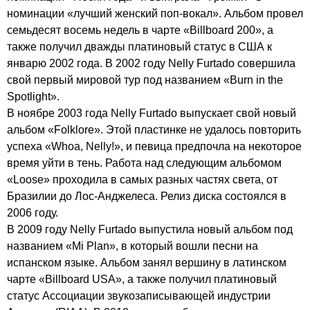
номинации «лучший женский поп-вокал». Альбом провел
семьдесят восемь недель в чарте «
Billboard
200», а
также получил дважды платиновый статус в США к
январю 2002 года. В 2002 году
Nelly
Furtado
совершила
свой первый мировой тур под названием «
Burn
in
the
Spotlight
».
В ноябре 2003 года
Nelly
Furtado
выпускает свой новый
альбом «
Folklore
». Этой пластинке не удалось повторить
успеха «
Whoa
,
Nelly
!», и певица предпочла на некоторое
время уйти в тень. Работа над следующим альбомом
«
Loose
» проходила в самых разных частях света, от
Бразилии до Лос-Анджелеса. Релиз диска состоялся в
2006 году.
В 2009 году
Nelly
Furtado
выпустила новый альбом под
названием «
Mi
Plan
», в который вошли песни на
испанском языке. Альбом занял вершину в латинском
чарте «
Billboard
USA
», а также получил платиновый
статус Ассоциации звукозаписывающей индустрии