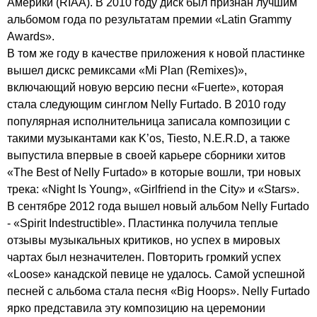
Америки (
RIAA
). В 2010 году диск был признан лучшим
альбомом года по результатам премии «
Latin
Grammy
Awards
».
В том же году в качестве приложения к новой пластинке
вышел дискс ремиксами «
Mi
Plan
(
Remixes
)»,
включающий новую версию песни «
Fuerte
», которая
стала следующим синглом
Nelly
Furtado
. В 2010 году
популярная исполнительница записала композиции с
такими музыкантами как
K
’
os
,
Tiesto
,
N
.
E
.
R
.
D
, а также
выпустила впервые в своей карьере сборники хитов
«
The
Best
of
Nelly
Furtado
» в которые вошли, три новых
трека: «
Night
Is
Young
», «
Girlfriend
in
the
City
» и «
Stars
».
В сентябре 2012 года вышел новый альбом
Nelly
Furtado
- «
Spirit
Indestructible
». Пластинка получила теплые
отзывы музыкальных критиков, но успех в мировых
чартах был незначителен. Повторить громкий успех
«
Loose
» канадской певице не удалось. Самой успешной
песней с альбома стала песня «
Big
Hoops
».
Nelly
Furtado
ярко представила эту композицию на церемонии