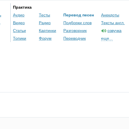
Практика
ь
Аудио
Тесты
Перевод песен
Анекдоты
ь
Видео
Радио
Подборки слов
Тексты англ.
Статьи
Картинки
Разговорник
озвучка
Топики
Форум
Переводчик
еще...