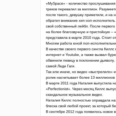
«
MySpace
» - количество прослушивания
треков перевалил за миллион. Разумеетс
после такого, девушку приметили, и на 
обратил внимание хип-хоп-исполнитель
свой собственный лейбл. После первог
на более благозвучную и пристойную – 
представила в марте 2010 года. Стоит о
Многим работа юной поп-исполнительн
В качестве своего первого сингла Килл
интернет и
Youtube
, а также вызвал бу
обвинили певицу в поклонении дьяволу, 
самой Леди Гаги.
Так или иначе, но видео «выстрелило»
ролик насчитывает более 13 миллионов
В марте 2011 года Наталия выпустила н
«
Perfectionist
». Через месяц Киллс выпус
скандальное музыкальное видео.
Наталия Киллс полностью оправдала на
блеска свой любой проект, за который б
В сентябре 2012 года появилось новое в