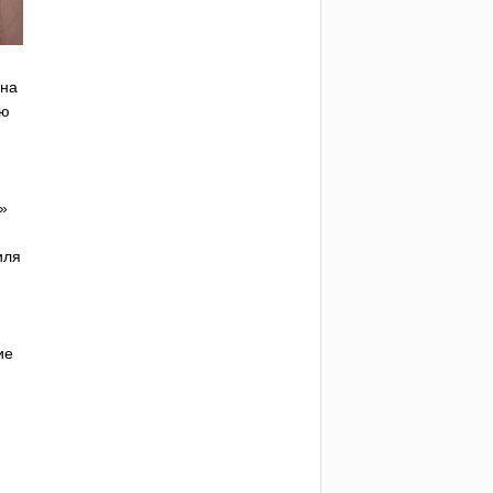
 на
ию
»
иля
ие