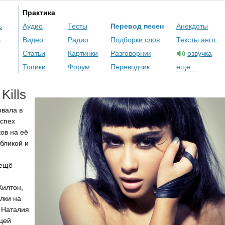
Практика
ь
Аудио
Тесты
Перевод песен
Анекдоты
ь
Видео
Радио
Подборки слов
Тексты англ.
Статьи
Картинки
Разговорник
озвучка
Топики
Форум
Переводчик
еще...
Kills
овала в
успех
ков на её
бликой и
 ещё
Хилтон,
лки на
, Наталия
цей