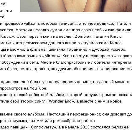
 её
я, что
неё
 и продюсер
will
.
i
.
am
, который «вписал», а точнее подписал Натали
о успеха, Наталия недолго думая сменила свою необычную фамил
«Киллс». Свой первый клип на песню «
Zombie
» Наталия Киллс
тметить, что режиссером данного клипа выступила сама Киллс.
ицы напомнила фильмы Квентина Тарантино и Джорджа Ромеро.
с выбрала композицию «
Mirrors
». Клип на эту песню просто «взорвал
рю обсуждений в сети. Многие благопристойные любители интернета
что было, не так страшно, как другие обвинения - в копировании ст
 и принесло ещё большую популярность певице, на данный момент
 просмотров на
YouTube
.
аконец-то свой дебютный альбом, который получил громкое назван
тила свой второй сингл «
Wonderland
», а вместе с ним и новое
звание своего альбома. Настоящий перфекционист, она доводит до
ерётся: музыка, съемки или режиссёрская работа.
идео певицы - «
Controversy
», а в начале 2013 состоялся релиз её