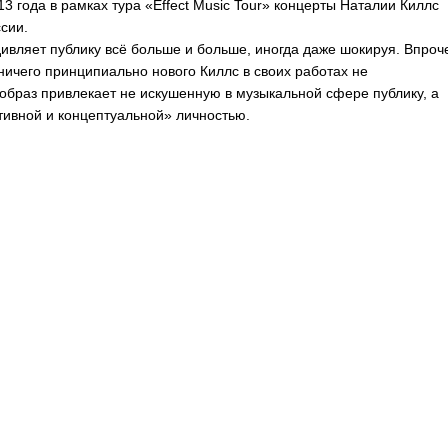
13 года в рамках тура «
Effect
Music
Tour
» концерты Наталии Киллс
сии.
ивляет публику всё больше и больше, иногда даже шокируя. Впроч
и ничего принципиально нового Киллс в своих работах не
образ привлекает не искушенную в музыкальной сфере публику, а
ативной и концептуальной» личностью.