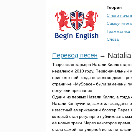
Теория
С чего начат
Самоучител
Грамматика
Слова
Natalia
Перевод песен
→
Творческая карьера Натали Киллс старт
недалеком 2010 году. Первоначальный 
пришел к ней, когда несколько демо-тре
страничке «
MySpace
» были замечены пу
получили признание.
Одним из первых Натали Киллс, а тогда
Натали Каппуччини, заметил скандально
известный американский блоггер Перез 
который стал регулярно публиковать ссы
её новые треки. Через некоторое время
стала самой популярной исполнительни