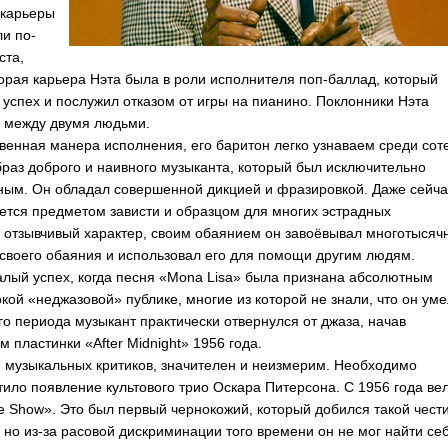
 карьеры
ли по-
ста,
торая карьера Нэта была в роли исполнителя поп-баллад, который
спех и послужил отказом от игры на пианино. Поклонники Нэта
ть между двумя людьми.
твенная манера исполнения, его баритон легко узнаваем среди сот
браз доброго и наивного музыканта, который был исключительно
чным. Он обладал совершенной дикцией и фразировкой. Даже сейча
яется предметом зависти и образцом для многих эстрадных
й отзывчивый характер, своим обаянием он завоёвывал многотысяч
 своего обаяния и использовал его для помощи другим людям.
лый успех, когда песня «
Mona
Lisa
» была признана абсолютным
окой «неджазовой» публике, многие из которой не знали, что он ум
го периода музыкант практически отвернулся от джаза, начав
м пластинки «
After
Midnight
» 1956 года.
ю музыкальных критиков, значителен и неизмерим. Необходимо
тило появление культового трио Оскара Питерсона. С 1956 года ве
e
Show
». Это был первый чернокожий, который добился такой чести
 но из-за расовой дискриминации того времени он не мог найти се