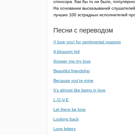
спонсора. Как бы то ни было, популярно
На основании высказываний слушателей,
лучших 100 эстрадных исполнителей прош
Песни с переводом
(I love you) for sentimental reasons
A blossom fell
Answer me my love
Beautiful friendship
Because you're mine
It's almost like being in love
L-O-V-E
Let there be love
Looking back
Love letters