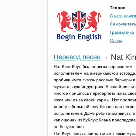
Теория
С чего начат
Самоучител
Грамматика
Слова
Nat
Ki
Перевод песен
→
Нэт Кинг Коул был первым чернокожим
исполнителем на американской эстраде
пробившимся сквозь расовые барьеры в
музыкальную индустрию. В своей жизни
многое пришлось перетерпеть из-за свое
кожи или из-за своей кармы. Нэт пролож
дорогу в большой шоу-бизнес для негро
исполнителей. Даже ребята-активисты в
капюшонах из КуКлуксКлана преследова
но безуспешно.
Нэт Коул чрезвычайно талантливый музы