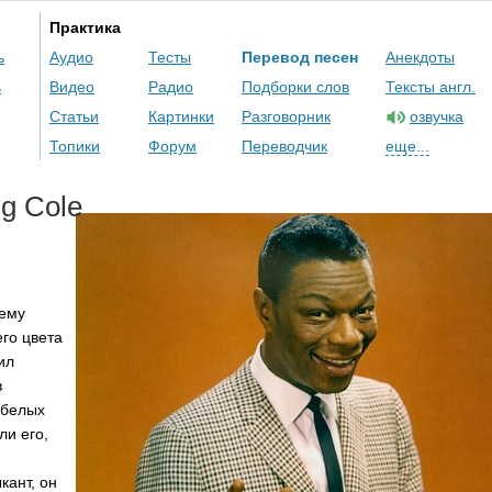
Практика
ь
Аудио
Тесты
Перевод песен
Анекдоты
ь
Видео
Радио
Подборки слов
Тексты англ.
Статьи
Картинки
Разговорник
озвучка
Топики
Форум
Переводчик
еще...
ng
Cole
,
 ему
го цвета
ил
в
 белых
ли его,
кант, он