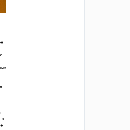
ен
с
ные
ел
л
 в
бе