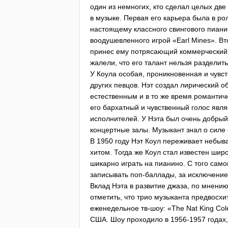
один из немногих, кто сделал целых две
в музыке. Первая его карьера была в ро
настоящему классного свингового пиани
воодушевленного игрой «
Earl
Mines
». В
принес ему потрясающий коммерческий у
жалели, что его талант нельзя раздели
У Коула особая, проникновенная и чувс
других певцов. Нэт создал лирический о
естественным и в то же время романти
его бархатный и чувственный голос явл
исполнителей. У Нэта был очень добры
концертные залы. Музыкант знал о силе
В 1950 году Нэт Коул переживает небыва
хитом. Тогда же Коул стал известен шир
шикарно играть на пианино. С того само
записывать поп-баллады, за исключение
Вклад Нэта в развитие джаза, по мнени
отметить, что трио музыканта предвосхи
еженедельное тв-шоу: «
The
Nat
King
Col
США. Шоу проходило в 1956-1957 годах,