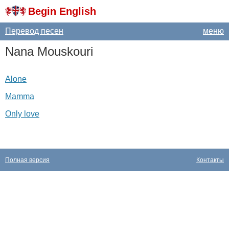
Begin English
Перевод песен
меню
Nana
Mouskouri
Alone
Mamma
Only love
Полная версия
Контакты