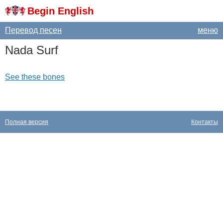
Begin English
Перевод песен
меню
Nada
Surf
See these bones
Полная версия
Контакты