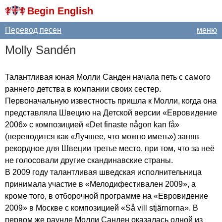
Begin English
Перевод песен
меню
Molly
Sand
é
n
Талантливая юная Молли Санден начала петь с самого
раннего детства в компании своих сестер.
Первоначальную известность пришла к Молли, когда она
представляла Швецию на Детской версии «Евровидение
2006» с композицией «
Det
finaste
n
å
gon
kan
f
å»
(переводится как «Лучшее, что можно иметь») заняв
рекордное для Швеции третье место, при том, что за неё
не голосовали другие скандинавские страны.
В 2009 году талантливая шведская исполнительница
принимала участие в «Мелодифестивален 2009», а
кроме того, в отборочной программе на «Евровидение
2009» в Москве с композицией «
S
å
vill
stj
ä
rnorna
». В
первом же раунде Молли Санден оказалась одной из