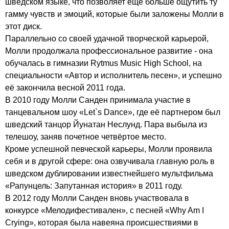
шведском языке, что позволяет ещё больше ощутить ту
гамму чувств и эмоций, которые были заложены Молли в
этот диск.
Параллельно со своей удачной творческой карьерой,
Молли продолжала профессиональное развитие - она
обучалась в гимназии
Rytmus
Music
High
School
, на
специальности «Автор и исполнитель песен», и успешно
её закончила весной 2011 года.
В 2010 году Молли Санден принимала участие в
танцевальном шоу «
Let
`
s
Dance
», где её партнером был
шведский танцор Йунатан Неслунд. Пара выбыла из
телешоу, заняв почетное четвёртое место.
Кроме успешной певческой карьеры, Молли проявила
себя и в другой сфере: она озвучивала главную роль в
шведском дублировании известнейшего мультфильма
«Рапунцель: Запутанная история» в 2011 году.
В 2012 году Молли Санден вновь участвовала в
конкурсе «Мелодифестивален», с песней «
Why
Am
I
Crying
», которая была навеяна происшествиями в