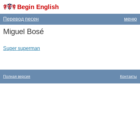
Begin English
Перевод песен
меню
Miguel
Bos
é
Super superman
Полная версия
Контакты