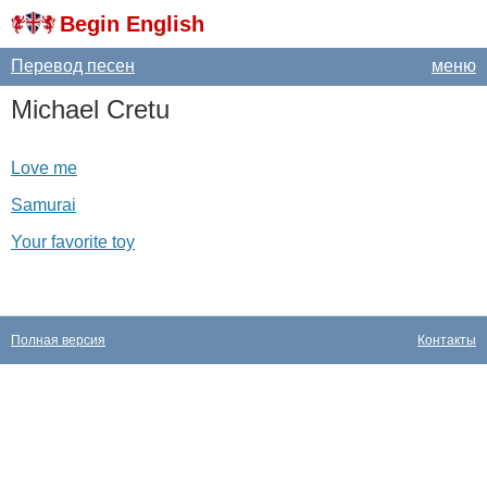
Begin English
Перевод песен
меню
Michael
Cretu
Love me
Samurai
Your favorite toy
Полная версия
Контакты