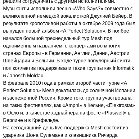
решили сотрудничать с другими исполнителями.
Музыканты исполнили песню «
Who
Says
?» совместно с
великолепной немецкой вокалисткой Джулией Бейер. В
результате кропотливой работы в октябре 2009 года был
выпущен новый альбом «
A
Perfect
Solution
». В ноябре
начался большой трехнедельный тур
Mesh
под
одноименным названием, с концертами во многих
странах Европы - в Германии, Англии, Дании, Австрии,
Швейцарии и Бельгии. В ходе турне популярный синти-
поп коллектив поддерживали такие группы как
Informatik
и
Janosch
Moldau
.
В феврале 2010 года в рамках второй части турне «
A
Perfect
Solution
»
Mesh
докатилась до солнечной Испании
и заснеженной России. Кроме того, группа участвовала
на таких фестивалях, как «
Amphi
» в Кельне, «
Elektrostat
»
в Осло и, в качестве хэдлайнера на фесте «
Pluswelt
» в
Берлине и в Крефельде.
На сегодняшний день
live-
поддержка
Mesh
состоит из
ударника Шона Сулемана и клавишника Ричарда