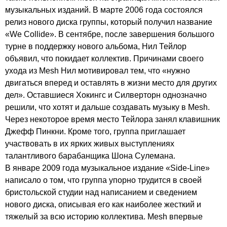
музыкальных изданий. В марте 2006 года состоялся
релиз нового диска группы, который получил название
«
We
Collide
». В сентябре, после завершения большого
турне в поддержку нового альбома, Нил Тейлор
объявил, что покидает коллектив. Причинами своего
ухода из
Mesh
Нил мотивировал тем, что «нужно
двигаться вперед и оставлять в жизни место для других
дел». Оставшиеся Хокингс и Силверторн однозначно
решили, что хотят и дальше создавать музыку в
Mesh
.
Через некоторое время место Тейлора занял клавишник
Джефф Пинкни. Кроме того, группа приглашает
участвовать в их ярких живых выступлениях
талантливого барабанщика Шона Сулемана.
В январе 2009 года музыкальное издание «
Side-Line
»
написало о том, что группа упорно трудится в своей
бристольской студии над написанием и сведением
нового диска, описывая его как наиболее жесткий и
тяжелый за всю историю коллектива.
Mesh
впервые