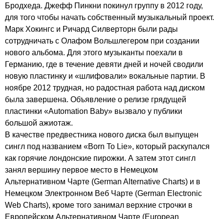
Бродхеда. Джефф Пинкни покинул группу в 2012 году,
для того чтобы начать собственный музыкальный проект.
Марк Хокингс и Ричард Силверторн были рады
сотрудничать с Олафом Вольшлегером при создании
нового альбома. Для этого музыканты поехали в
Германию, где в течение девяти дней и ночей сводили
новую пластинку и «шлифовали» вокальные партии. В
ноябре 2012 трудная, но радостная работа над диском
была завершена. Объявление о релизе грядущей
пластинки «
Automation
Baby
» вызвало у публики
большой ажиотаж.
В качестве предвестника нового диска был выпущен
сингл под названием «
Born
To
Lie
», который раскупался
как горячие лондонские пирожки. А затем этот сингл
занял вершину первое место в Немецком
Альтернативном Чарте (
German
Alternative
Charts
) и в
Немецком Электронном Веб Чарте (
German
Electronic
Web
Charts
), кроме того занимал верхние строчки в
Европейском Альтернативном Чарте (
European