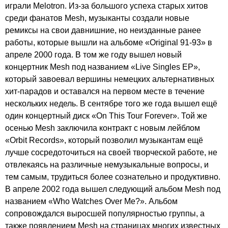
играли
Melotron
. Из-за большого успеха старых хитов
среди фанатов
Mesh
, музыканты создали новые
ремиксы на свои давнишние, но неизданные ранее
работы, которые вышли на альбоме «
Original
91-93» в
апреле 2000 года. В том же году вышел новый
концертник
Mesh
под названием «
Live
Singles
EP
»,
который завоевал вершины немецких альтернативных
хит-парадов и оставался на первом месте в течение
нескольких недель. В сентябре того же года вышел ещё
один концертный диск «
On
This
Tour
Forever
». Той же
осенью
Mesh
заключила контракт с новым лейблом
«
Orbit
Records
», который позволил музыкантам ещё
лучше сосредоточиться на своей творческой работе, не
отвлекаясь на различные немузыкальные вопросы, и
тем самым, трудиться более сознательно и продуктивно.
В апреле 2002 года вышел следующий альбом
Mesh
под
названием «
Who
Watches
Over
Me
?». Альбом
сопровождался выросшей популярностью группы, а
также появлением
Mesh
на страницах многих известных