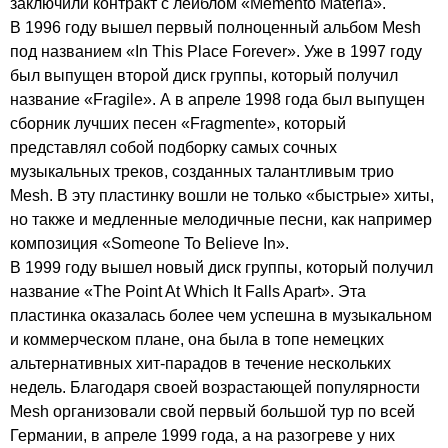
заключили контракт с лейблом «
Memento
Materia
».
В 1996 году вышел первый полноценный альбом
Mesh
под названием «
In
This
Place
Forever
». Уже в 1997 году
был выпущен второй диск группы, который получил
название «
Fragile
». А в апреле 1998 года был выпущен
сборник лучших песен «
Fragmente
», который
представлял собой подборку самых сочных
музыкальных треков, созданных талантливым трио
Mesh
. В эту пластинку вошли не только «быстрые» хиты,
но также и медленные мелодичные песни, как например
композиция «
Someone
To
Believe
In
».
В 1999 году вышел новый диск группы, который получил
название «
The
Point
At
Which
It
Falls
Apart
». Эта
пластинка оказалась более чем успешна в музыкальном
и коммерческом плане, она была в топе немецких
альтернативных хит-парадов в течение нескольких
недель. Благодаря своей возрастающей популярности
Mesh
организовали свой первый большой тур по всей
Германии, в апреле 1999 года, а на разогреве у них