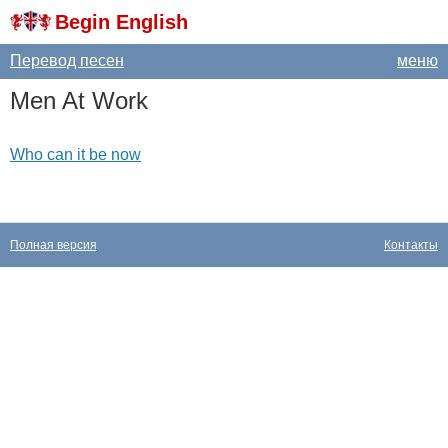
Begin English
Перевод песен
меню
Men
At
Work
Who can it be now
Полная версия
Контакты