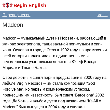
Begin English
Перевод песен
меню
Madcon
Madcon
– музыкальный дуэт из Норвегии, работающий в
жанрах электропопа, танцевальной поп-музыки и хип-
хопа. Основан в городе Осло в 1992 году, на протяжении
всей истории коллектива его единственными и
неизменными участниками являются Юсеф Вольде-
Мариам и Тшаве Баква.
Свой дебютный сингл парни представили в 2000 году на
лейбле
Virgin
Records
– им стала композиция “
God
Forgive
Me
”, но первым коммерческим успехом,
принесшим им известность, был сингл “
Barcelona
” 2002
года. Дебютный альбом дуэта под названием “
It's
All
A
Madcon
” был выпущен в 2004 году и снискал