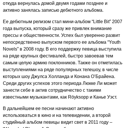
откуда вернулась домой двумя годами позднее и
активно занялась записью дебютного альбома.
Ее дебютным релизом стал мини-альбом “
Little
Bit
” 2007
года выпуска, который сразу же привлек внимание
прессы и общественности. Успех был уверенно развит
непосредственно выпуском первого ее альбома “
Youth
Novels
” в 2008 году. В его поддержку певица выступила
на ряде крупных фестивалей, быстро завоевав тем
самым целую армию поклонников. Также он отметилась
выступлениями на ряде популярных телешоу, в числе
которых шоу Джулса Холланда и Конана О’Брайена.
Среди других успехов этого периода Люкке Ли может
занести себе в актив сотрудничество с такими
известными музыкантами, как
R
ö
yksopp
и Канье Уэст.
В дальнейшем ее песни начинают активно
использоваться в кино и на телевидении, а второй
студийный альбом певицы видит свет в 2011 году –