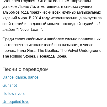
“
Wounded
Rhymes
”. Он стал большим творческим
успехом Люкке Ли, отметившись в списках лучших
альбомов года практически всех крупных музыкальных
изданий мира. В 2014 году исполнительница выпустила
свой третий и на данный момент последний студийный
альбом “
I
Never
Learn
”.
Среди своих любимых и наиболее сильно повлиявших
на творчество исполнителей она называет, в числе
прочих, Нила Янга,
The
Beatles
,
The
Velvet
Underground
,
The
Rolling
Stones
, Леонарда Коэна.
Песни с переводом
Dance, dance, dance
Gunshot
I follow rivers
Unrequited love