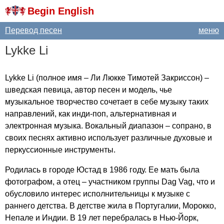
Begin English
Перевод песен
меню
Lykke
Li
Lykke
Li
(полное имя – Ли Люкке Тимотей Закриссон) –
шведская певица, автор песен и модель, чье
музыкальное творчество сочетает в себе музыку таких
направлений, как инди-поп, альтернативная и
электронная музыка. Вокальный диапазон – сопрано, в
своих песнях активно использует различные духовые и
перкуссионные инструменты.
Родилась в городе Юстад в 1986 году. Ее мать была
фотографом, а отец – участником группы
Dag
Vag
, что и
обусловило интерес исполнительницы к музыке с
раннего детства. В детстве жила в Португалии, Морокко,
Непале и Индии. В 19 лет перебралась в Нью-Йорк,