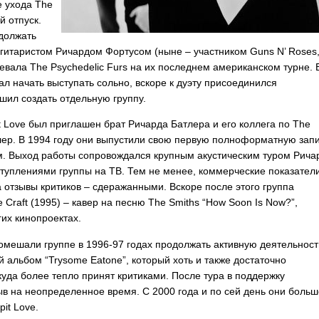
е ухода
The
й отпуск.
должать
 гитаристом Ричардом Фортусом (ныне – участником
Guns
N
’
Roses
ревала
The
Psychedelic
Furs
на их последнем американском турне. 
л начать выступать сольно, вскоре к дуэту присоединился
шил создать отдельную группу.
t
Love
был приглашен брат Ричарда Батлера и его коллега по
The
лер. В 1994 году они выпустили свою первую полноформатную зап
. Выход работы сопровождался крупным акустическим туром Рича
ступлениями группы на ТВ. Тем не менее, коммерческие показател
 отзывы критиков – сдеражанными. Вскоре после этого группа
e
Craft
(1995) – кавер на песню
The
Smiths
“
How
Soon
Is
Now
?”,
их кинопроектах.
мешали группе в 1996-97 годах продолжать активную деятельност
й альбом “
Trysome
Eatone
”, который хоть и также достаточно
куда более тепло принят критиками. После тура в поддержку
ыв на неопределенное время. С 2000 года и по сей день они больш
pit
Love
.