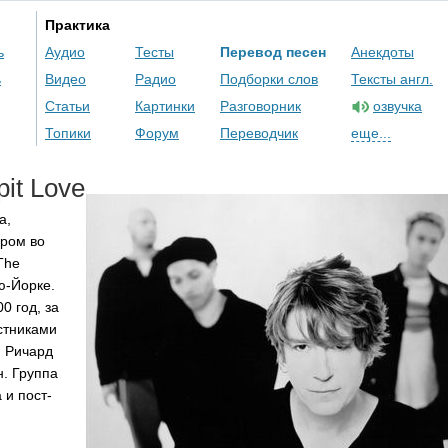
Практика
ь
Аудио
Тесты
Перевод песен
Анекдоты
ь
Видео
Радио
Подборки слов
Тексты англ.
Статьи
Картинки
Разговорник
озвучка
Топики
Форум
Переводчик
еще...
pit
Love
а,
ром во
The
ю-Йорке.
0 год, за
стниками
, Ричард
н. Группа
 и пост-