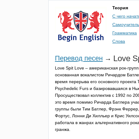
Теория
С чего начат
Самоучител
Грамматика
Слова
Love
S
Перевод песен
→
Love
Spit
Love
– американская рок-групп
основанная вокалистом Ричардом Батле
время перерыва его основного проекта
Psychedelic
Furs
и базировавшаяся в Нь
Просуществовал коллектив с 1992 по 200
это время помимо Ричарда Батлера уча
группы были Тим Батлер, Фрэнк Феррер
Фортус, Лонни Ди Хилльер и Крис Уилсо
работала в жанрах альтернативного рока
гранжа.