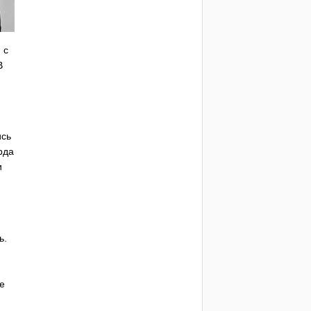
, с
В
ись
рда
и
ь.
е