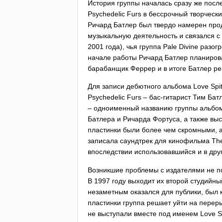
История группы началась сразу же посл
Psychedelic
Furs
в бессрочный творчески
Ричард Батлер был твердо намерен про
музыкальную деятельность и связался с
2001 года), чья группа
Pale
Divine
разог
начале работы Ричард Батлер планирова
барабанщик Феррер и в итоге Батлер ре
Для записи дебютного альбома
Love
Spi
Psychedelic
Furs
– бас-гитарист Тим Бат
– одноименный названию группы альбом
Батлера и Ричарда Фортуса, а также вы
пластинки были более чем скромными, а
записала саундтрек для кинофильма
Th
впоследствии использовавшийся и в друг
Возникшие проблемы с издателями не по
В 1997 году выходит их второй студийны
незаметным оказался для публики, был 
пластинки группа решает уйти на перер
не выступали вместе под именем
Love
S