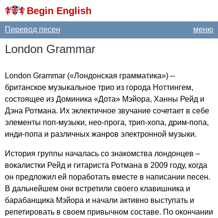
Begin English
Перевод песен
меню
London
Grammar
London
Grammar
(«Лондонская грамматика») –
британское музыкальное трио из города Ноттингем,
состоящее из Доминика «Дота» Мэйора, Ханны Рейд и
Дэна Ротмана. Их эклектичное звучание сочетает в себе
элементы поп-музыки, нео-прога, трип-хопа, дрим-попа,
инди-попа и различных жанров электронной музыки.
История группы началась со знакомства лондонцев –
вокалистки Рейд и гитариста Ротмана в 2009 году, когда
он предложил ей поработать вместе в написании песен.
В дальнейшем они встретили своего клавишника и
барабанщика Мэйора и начали активно выступать и
репетировать в своем привычном составе. По окончании