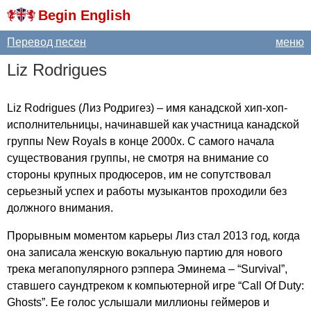
Begin English
Перевод песен
меню
Liz
Rodrigues
Liz
Rodrigues
(Лиз Родригез) – имя канадской хип-хоп-
исполнительницы, начинавшей как участница канадской
группы
New
Royals
в конце 2000х. С самого начала
существования группы, не смотря на внимание со
стороны крупных продюсеров, им не сопутствовал
серьезный успех и работы музыкантов проходили без
должного внимания.
Прорывным моментом карьеры Лиз стал 2013 год, когда
она записала женскую вокальную партию для нового
трека мегапопулярного рэппера Эминема – “
Survival
”,
ставшего саундтреком к компьютерной игре “
Call
Of
Duty
:
Ghosts
”. Ее голос услышали миллионы геймеров и