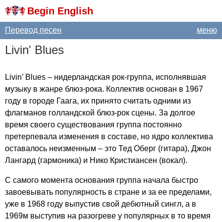
Begin English
Перевод песен
меню
Livin'
Blues
Livin
’
Blues
– нидерландская рок-группа, исполнявшая
музыку в жанре блюз-рока. Коллектив основан в 1967
году в городе Гаага, их принято считать одними из
флагманов голландской блюз-рок сцены. За долгое
время своего существования группа постоянно
претерпевала изменения в составе, но ядро коллектива
оставалось неизменным – это Тед Оберг (гитара), Джон
Лангард (гармоника) и Нико Кристиансен (вокал).
С самого момента основания группа начала быстро
завоевывать популярность в стране и за ее пределами,
уже в 1968 году выпустив свой дебютный сингл, а в
1969м выступив на разогреве у популярных в то время