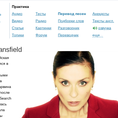
Практика
ь
Аудио
Тесты
Перевод песен
Анекдоты
ь
Видео
Радио
Подборки слов
Тексты англ.
Статьи
Картинки
Разговорник
озвучка
Топики
Форум
Переводчик
еще...
ansfield
йская
яся в
ными
а
арвина
 после
Search
лась
ила
ры