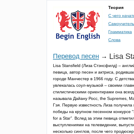
Теория
С чего начат
Самоучител
Грамматика
Слова
Lisa
St
Перевод песен
→
Lisa
Stansfield
(Лиза Стэнсфилд) – англи
певица, автор песен и актриса, родивша
городе Манчестер в 1966 году. С детства
увлекалась соул-музыкой – своими глав
стилистическими ориентирами она всегд
называла Дайану Росс,
the
Supremes
, М
Гэя. Первую известность Лиза получила
победы на крупном песенном конкурсе “
for
a
Star
”. Вслед за этим певица отмети
выступлениями на телевидении, выпуст
несколько синглов, после чего продюсе