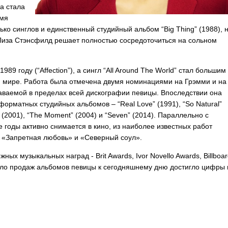
за стала
емя
ько синглов и единственный студийный альбом “
Big
Thing
” (1988), 
Лиза Стэнсфилд решает полностью сосредоточиться на сольном
989 году (“
Affection
”), а сингл “
All
Around
The
World
” стал большим
м мире. Работа была отмечена двумя номинациями на Грэмми и на
аваемой в пределах всей дискографии певицы. Впоследствии она
оформатных студийных альбомов – “
Real
Love
” (1991), “
So
Natural
”
 (2001), “
The
Moment
” (2004) и “
Seven
” (2014). Параллельно с
 годы активно снимается в кино, из наиболее известных работ
 «Запретная любовь» и «Северный соул».
ижных музыкальных наград -
Brit
Awards
,
Ivor
Novello
Awards
,
Billboa
исло продаж альбомов певицы к сегодняшнему дню достигло цифры 