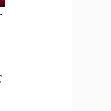
не
rd
в