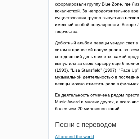
сформировали группу
Blue
Zone
, где Ли
вокалисткой. За непродолжительное вр
существования группа выпустила нескол
имевший особой популярности. Вскоре 
творчестве.
Дебютный альбом певицы увидел свет в 1
хитом и принес ей популярность во все
сегодняшний день является самой прод
выпустила за свою карьеру еще 6 полн
(1993), “
Lisa
Stansfield
” (1997), “
Face
Up
”
музыкальной деятельностью в последние
певицы можно отметить роли в фильмах
Ее деятельность отмечена рядом прест
Music
Award
и многих других, а всего ч
более чем 20 миллионов копий.
Песни с переводом
All around the world