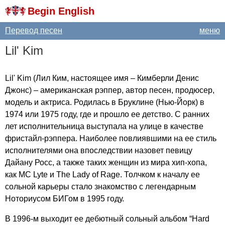
Begin English
Перевод песен
меню
Lil'
Kim
Lil'
Kim
(Лил Ким, настоящее имя – Кимберли Денис
Джонс) – американская рэппер, автор песен, продюсер,
модель и актриса. Родилась в Бруклине (Нью-Йорк) в
1974 или 1975 году, где и прошло ее детство. С ранних
лет исполнительница выступала на улице в качестве
фристайл-рэппера. Наиболее повлиявшими на ее стиль
исполнителями она впоследствии назовет певицу
Дайану Росс, а также таких женщин из мира хип-хопа,
как
MC
Lyte
и
The
Lady
of
Rage
. Толчком к началу ее
сольной карьеры стало знакомство с легендарным
Ноториусом БИГом в 1995 году.
В 1996-м выходит ее дебютный сольный альбом “
Hard