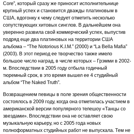
Core
”, который сразу же приносит исполнительнице
крупный успех и становится дважды платиновым в
США, вдогонку к чему следует отметить несколько
сопутствующих хитовых синглов. В дальнейшем она
уверенно развила свой коммерческий успех, выпустив
подряд еще два платиновых на территории США
альбома – “
The
Notorious
K
.
I
.
M
.” (2000) и “
La
Bella
Mafia
”
(2003). В этот период ее творчество также имело
большое число наград, в числе которых – Грэмми в 2002-
м. Впоследствии в 2005 году отбыла годичный
тюремный срок, в это время вышел ее 4 студийный
альбом “
The
Naked
Truth
”.
Возвращением певицы в поле зрения общественности
состоялось в 2009 году, когда она отметилась участием в
американской версии популярного телешоу «Танцы со
звездами». Впоследствии она не оставляет свою
музыкальную карьеру, но с 2005 года новых
полноформатных студийных работ не выпускала. Тем не