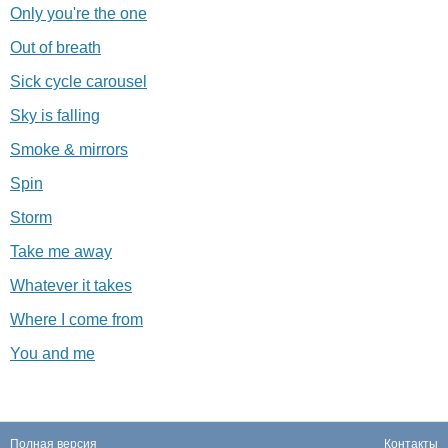
Only you're the one
Out of breath
Sick cycle carousel
Sky is falling
Smoke & mirrors
Spin
Storm
Take me away
Whatever it takes
Where I сome from
You and me
Полная версия
Контакты