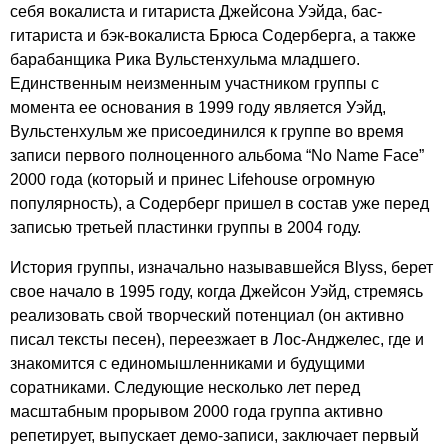
себя вокалиста и гитариста Джейсона Уэйда, бас-
гитариста и бэк-вокалиста Брюса Содерберга, а также
барабанщика Рика Вульстенхульма младшего.
Единственным неизменным участником группы с
момента ее основания в 1999 году является Уэйд,
Вульстенхульм же присоединился к группе во время
записи первого полноценного альбома “
No
Name
Face
”
2000 года (который и принес
Lifehouse
огромную
популярность), а Содерберг пришел в состав уже перед
записью третьей пластинки группы в 2004 году.
История группы, изначально называвшейся
Blyss
, берет
свое начало в 1995 году, когда Джейсон Уэйд, стремясь
реализовать свой творческий потенциал (он активно
писал тексты песен), переезжает в Лос-Анджелес, где и
знакомится с единомышленниками и будущими
соратниками. Следующие несколько лет перед
масштабным прорывом 2000 года группа активно
репетирует, выпускает демо-записи, заключает первый