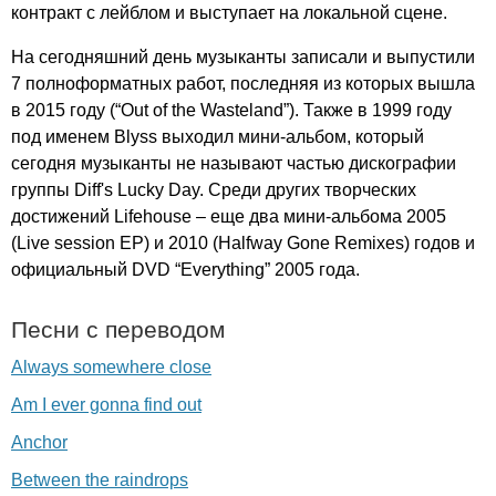
контракт с лейблом и выступает на локальной сцене.
На сегодняшний день музыканты записали и выпустили
7 полноформатных работ, последняя из которых вышла
в 2015 году (“
Out
of
the
Wasteland
”). Также в 1999 году
под именем
Blyss
выходил мини-альбом, который
сегодня музыканты не называют частью дискографии
группы
Diff's
Lucky
Day
. Среди других творческих
достижений
Lifehouse
– еще два мини-альбома 2005
(
Live
session
EP
) и 2010 (
Halfway
Gone
Remixes
) годов и
официальный
DVD
“
Everything
” 2005 года.
Песни с переводом
Always somewhere close
Am I ever gonna find out
Anchor
Between the raindrops