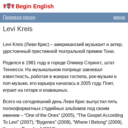
Begin English
Перевод песен
меню
Levi
Kreis
Levi
Kreis
(Леви Крис) – американский музыкант и актер,
удостоенный престижной театральной премии Тони.
Родился в 1981 году в городе Оливер Спрингс, штат
Теннесси. На музыкальном поприще завоевал
известность, работая в жанрах госпела, рок-музыки и
поп-музыки, его карьера началась в 2005 году. Поет,
играет на гитаре и клавишных.
Всего на сегодняшний день Леви Крис выпустил пять
полноформатных студийных альбомов под своим
именем – “
One
of
the
Ones
” (2005), “
The
Gospel
According
To
Levi
” (2007), “
Bygones
” (2008), “
Where
I
Belong
” (2009),