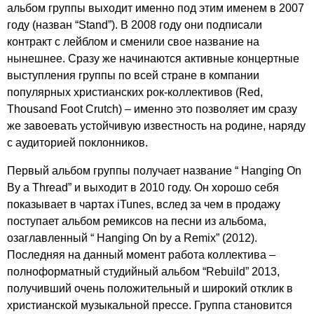
альбом группы выходит именно под этим именем в 2007
году (назван “
Stand
”). В 2008 году они подписали
контракт с лейблом и сменили свое название на
нынешнее. Сразу же начинаются активные концертные
выступления группы по всей стране в компании
популярных христианских рок-коллективов (
Red
,
Thousand
Foot
Crutch
) – именно это позволяет им сразу
же завоевать устойчивую известность на родине, наряду
с аудиторией поклонников.
Первый альбом группы получает название “
Hanging
On
By
a
Thread
” и выходит в 2010 году. Он хорошо себя
показывает в чартах
iTunes
, вслед за чем в продажу
поступает альбом ремиксов на песни из альбома,
озаглавленный “
Hanging
On
by
a
Remix
” (2012).
Последняя на данный момент работа коллектива –
полноформатный студийный альбом “
Rebuild
” 2013,
получивший очень положительный и широкий отклик в
христианской музыкальной прессе. Группа становится