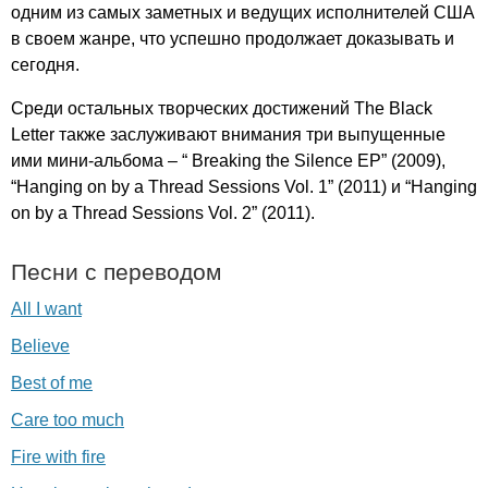
одним из самых заметных и ведущих исполнителей США
в своем жанре, что успешно продолжает доказывать и
сегодня.
Среди остальных творческих достижений
The
Black
Letter
также заслуживают внимания три выпущенные
ими мини-альбома – “
Breaking
the
Silence
EP
” (2009),
“
Hanging
on
by
a
Thread
Sessions
Vol
. 1” (2011) и “
Hanging
on
by
a
Thread
Sessions
Vol
. 2” (2011).
Песни с переводом
All I want
Believe
Best of me
Care too much
Fire with fire