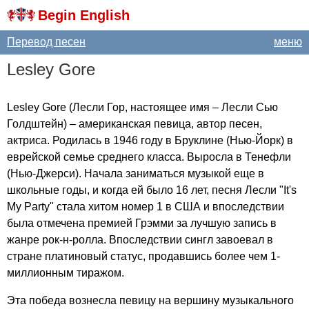
Begin English
Перевод песен
меню
Lesley
Gore
Lesley
Gore
(Лесли Гор, настоящее имя – Лесли Сью
Голдштейн) – американская певица, автор песен,
актриса. Родилась в 1946 году в Бруклине (Нью-Йорк) в
еврейской семье среднего класса. Выросла в Тенефли
(Нью-Джерси). Начала заниматься музыкой еще в
школьные годы, и когда ей было 16 лет, песня Лесли "
It's
My
Party
" стала хитом номер 1 в США и впоследствии
была отмечена премией Грэмми за лучшую запись в
жанре рок-н-ролла. Впоследствии сингл завоевал в
стране платиновый статус, продавшись более чем 1-
миллионным тиражом.
Эта победа вознесла певицу на вершину музыкального